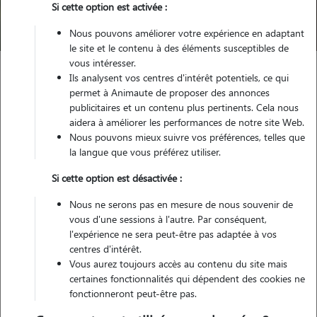
Si cette option est activée :
Trouver mon Pet Sitter
Nous pouvons améliorer votre expérience en adaptant
le site et le contenu à des éléments susceptibles de
vous intéresser.
Ils analysent vos centres d'intérêt potentiels, ce qui
Garde animaux
France
Normandie
Manche
permet à Animaute de proposer des annonces
Saint-Jean-d'Elle
publicitaires et un contenu plus pertinents. Cela nous
aidera à améliorer les performances de notre site Web.
Nous pouvons mieux suivre vos préférences, telles que
la langue que vous préférez utiliser.
Nos cat sitters à Saint-Jean-d'Elle
Si cette option est désactivée :
Nous ne serons pas en mesure de nous souvenir de
vous d'une sessions à l'autre. Par conséquent,
l'expérience ne sera peut-être pas adaptée à vos
centres d'intérêt.
Vous aurez toujours accès au contenu du site mais
certaines fonctionnalités qui dépendent des cookies ne
fonctionneront peut-être pas.