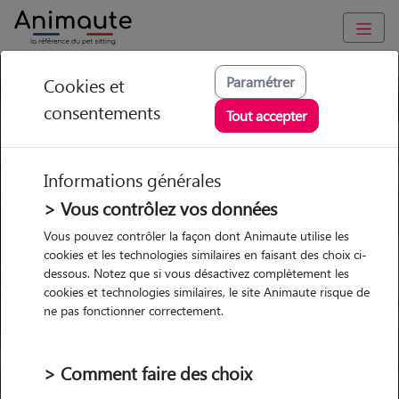
Paramétrer
Cookies et
Trouvez votre gardien idéal !
consentements
Tout accepter
Informations générales
Garde
Garde
Promenades
Promenades
chez le Pet Sitter
chez le Pet Sitter
> Vous contrôlez vos données
Visites
Visites
Vous pouvez contrôler la façon dont Animaute utilise les
cookies et les technologies similaires en faisant des choix ci-
dessous. Notez que si vous désactivez complètement les
cookies et technologies similaires, le site Animaute risque de
ne pas fonctionner correctement.
Pour quel animal ?
> Comment faire des choix