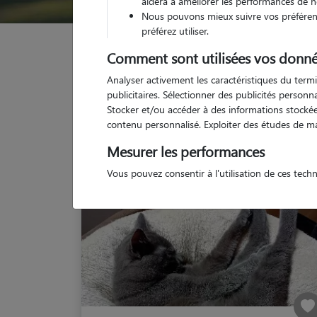
aidera à améliorer les performances de n
Nous pouvons mieux suivre vos préférenc
préférez utiliser.
Garde animaux
France
Bretagne
Cotes-d'A
Comment sont utilisées vos donné
Analyser activement les caractéristiques du termi
publicitaires. Sélectionner des publicités person
Stocker et/ou accéder à des informations stockées
Nos cat
contenu personnalisé. Exploiter des études de m
Mesurer les performances
Vous pouvez consentir à l'utilisation de ces tech