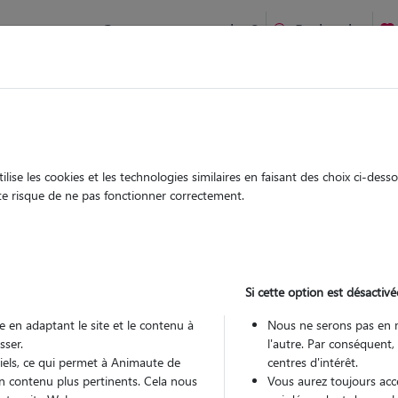
Comment ça marche ?
Recherche
ien idéal !
rifiés
Garde
Garde
chez le Pet Sitter
chez le Pet Sitter
ise les cookies et les technologies similaires en faisant des choix ci-des
ute risque de ne pas fonctionner correctement.
Si cette option est désactivé
Pou
 en adaptant le site et le contenu à
Nous ne serons pas en 
sser.
l'autre. Par conséquent,
tiels, ce qui permet à Animaute de
centres d'intérêt.
Trouv
n contenu plus pertinents. Cela nous
Vous aurez toujours accè