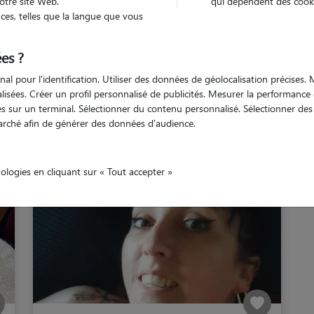
otre site Web.
qui dépendent des cooki
es, telles que la langue que vous
rmor
Saint-Nicolas-du-Pélem
es ?
nal pour l'identification. Utiliser des données de géolocalisation précises
nalisées. Créer un profil personnalisé de publicités. Mesurer la performanc
 sur un terminal. Sélectionner du contenu personnalisé. Sélectionner des p
 sitters à Saint-Nicolas-
arché afin de générer des données d'audience.
nologies en cliquant sur « Tout accepter »