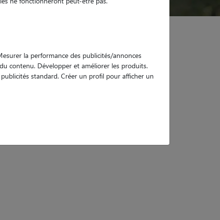
es ne fonctionneront peut-être pas.
. Mesurer la performance des publicités/annonces
e du contenu. Développer et améliorer les produits.
ublicités standard. Créer un profil pour afficher un
du-Pélem