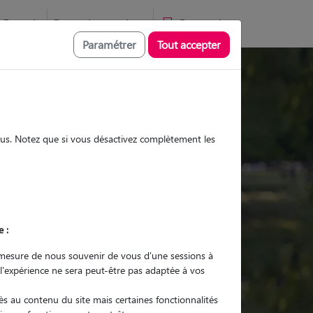
Favoris
Devenir pet sitter
Connexion
Paramétrer
Tout accepter
Promenades
Promenades
Visites
Visites
sous. Notez que si vous désactivez complètement les
e :
r quel animal ?
mesure de nous souvenir de vous d'une sessions à
 l'expérience ne sera peut-être pas adaptée à vos
er mon Pet Sitter
s au contenu du site mais certaines fonctionnalités