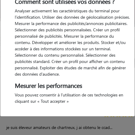
Comment sont utilisées vos données ?
Analyser activement les caractéristiques du terminal pour
l'identification. Utiliser des données de géolocalisation précises.
Mesurer la performance des publicités/annonces publicitaires.
Sélectionner des publicités personnalisées. Créer un profil
personnalisé de publicités. Mesurer la performance du
contenu. Développer et améliorer les produits. Stocker et/ou
accéder à des informations stockées sur un terminal.
Sélectionner du contenu personnalisé. Sélectionner des
publicités standard. Créer un profil pour afficher un contenu
personnalisé. Exploiter des études de marché afin de générer
des données d'audience.
Elisabeth
Mesurer les performances
SAINT NICOLAS DU PELEM 22480
Vous pouvez consentir à l'utilisation de ces technologies en
maison
possède des animaux
cliquant sur « Tout accepter »
5/5 (1 avis)
je suis éleveur amateurs de chartreux, j ai obtenu le ccad...