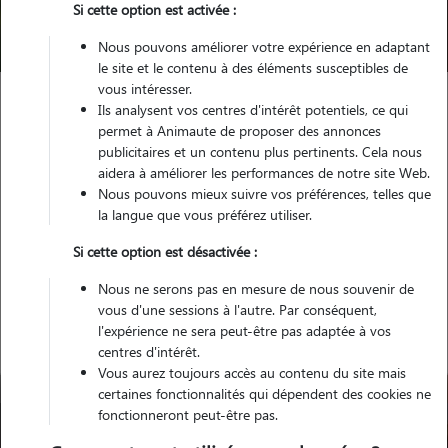
Si cette option est activée :
Trouver mon Pet Sitter
Nous pouvons améliorer votre expérience en adaptant
le site et le contenu à des éléments susceptibles de
vous intéresser.
Ils analysent vos centres d'intérêt potentiels, ce qui
Garde animaux
France
Bretagne
Cotes-d'Armor
permet à Animaute de proposer des annonces
Saint-Nicolas-du-Pélem
publicitaires et un contenu plus pertinents. Cela nous
aidera à améliorer les performances de notre site Web.
Nous pouvons mieux suivre vos préférences, telles que
la langue que vous préférez utiliser.
Nos gardiens à Saint-Nicolas-du-
Si cette option est désactivée :
Pélem
Nous ne serons pas en mesure de nous souvenir de
vous d'une sessions à l'autre. Par conséquent,
l'expérience ne sera peut-être pas adaptée à vos
centres d'intérêt.
Vous aurez toujours accès au contenu du site mais
certaines fonctionnalités qui dépendent des cookies ne
fonctionneront peut-être pas.