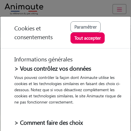
Paramétrer
Cookies et
Trouvez votre gardien idéal !
consentements
Tout accepter
Informations générales
Garde
Garde
Promenades
Promenades
chez le Pet Sitter
chez le Pet Sitter
> Vous contrôlez vos données
Visites
Visites
Vous pouvez contrôler la façon dont Animaute utilise les
cookies et les technologies similaires en faisant des choix ci-
dessous. Notez que si vous désactivez complètement les
cookies et technologies similaires, le site Animaute risque de
ne pas fonctionner correctement.
Pour quel animal ?
> Comment faire des choix