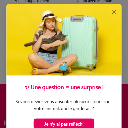
Vie en appartement
Gentil avec les enfants
Voyage
Premier chien
✨ Une question = une surprise !
Si vous deviez vous absenter plusieurs jours sans
votre animal, qui le garderait ?
BERGER DE BRIE : LE SAVIEZ-VOUS ?
Je n'y ai pas réfléchi