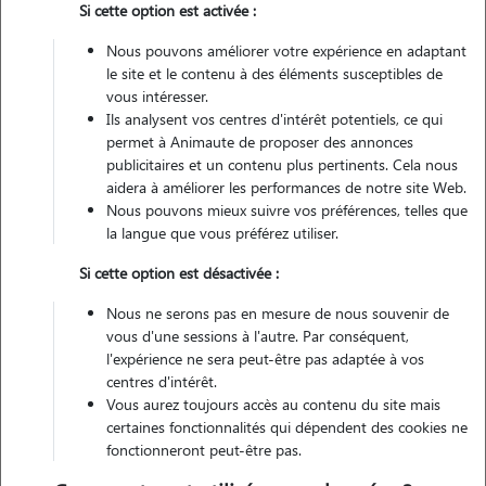
Si cette option est activée :
dans de nombreux foyers avec le rôle de compagnon ou de
protecteur.
Nous pouvons améliorer votre expérience en adaptant
le site et le contenu à des éléments susceptibles de
Si vous souhaitez en savoir plus sur le Berger de Brie, il est important
vous intéresser.
de bien connaître cette race sur différents points :
Ils analysent vos centres d'intérêt potentiels, ce qui
permet à Animaute de proposer des annonces
S’occuper d’un chiot Berger de Brie
publicitaires et un contenu plus pertinents. Cela nous
Prix d’un Berger de Brie
aidera à améliorer les performances de notre site Web.
Nous pouvons mieux suivre vos préférences, telles que
la langue que vous préférez utiliser.
Si cette option est désactivée :
Quelles sont les caractéristiques
Nous ne serons pas en mesure de nous souvenir de
physiques du Berger de Brie ?
vous d'une sessions à l'autre. Par conséquent,
l'expérience ne sera peut-être pas adaptée à vos
La longueur du corps, de la pointe de l’épaule à la pointe de la fesse,
centres d'intérêt.
doit être légèrement supérieure à la hauteur du garrot.
Vous aurez toujours accès au contenu du site mais
certaines fonctionnalités qui dépendent des cookies ne
La tête est forte et longue, garnie de poils. Vu de profil, les lignes du
fonctionneront peut-être pas.
crâne et du chanfrein sont parallèles.