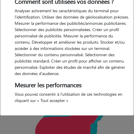
Comment sont utilisées vos données ?
Les yeux sont ovales et bien ouverts, de couleur foncée et plutôt
Analyser activement les caractéristiques du terminal pour
grands.
l'identification. Utiliser des données de géolocalisation précises.
Les oreilles sont attachées haut et non plaquées, plutôt courtes si
Mesurer la performance des publicités/annonces publicitaires.
Sélectionner des publicités personnalisées. Créer un profil
elles sont laissées naturelles.
personnalisé de publicités. Mesurer la performance du
Le dos est droit, la croupe peu inclinée et arrondie avec une poitrine
contenu. Développer et améliorer les produits. Stocker et/ou
large et longue descendue jusqu’aux coudes.
accéder à des informations stockées sur un terminal.
Sélectionner du contenu personnalisé. Sélectionner des
La queue est entière et portée bas, elle descend au moins jusqu’à la
publicités standard. Créer un profil pour afficher un contenu
pointe du jarret formant un léger crochet et forme de J.
personnalisé. Exploiter des études de marché afin de générer
des données d'audience.
Mesurer les performances
Vous pouvez consentir à l'utilisation de ces technologies en
cliquant sur « Tout accepter »