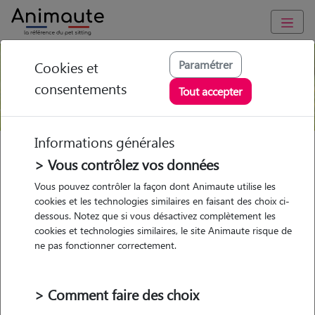
Paramétrer
Cookies et
Berger de Brie
consentements
Tout accepter
Informations générales
Races de chiens
Groupe 1
Berger de Brie
> Vous contrôlez vos données
Vous pouvez contrôler la façon dont Animaute utilise les
Le Berger de Brie est un chien rustique et musclé qui appartient au
cookies et les technologies similaires en faisant des choix ci-
Groupe 1 en tant que chien de Berger de de Bouvier
. C’est un chien
dessous. Notez que si vous désactivez complètement les
cookies et technologies similaires, le site Animaute risque de
bien proportionné d’allure vive et éveillée qui n’est ni agressif ni
ne pas fonctionner correctement.
peureux.
La tête est forte et longue avec la cassure du nez placée à égale
distance du sommet de la tête et du bout du nez. Le berger de Brie
> Comment faire des choix
est un chien particulièrement dynamique qui a trouvé ses marques