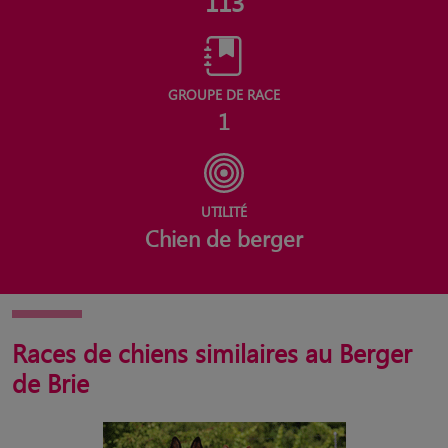
113
GROUPE DE RACE
1
UTILITÉ
Chien de berger
Races de chiens similaires au Berger
de Brie