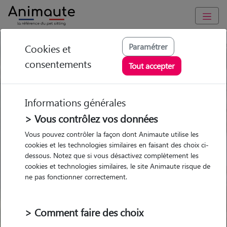
Paramétrer
Cookies et
Trouvez votre gardien idéal !
consentements
Tout accepter
Informations générales
Garde
Garde
Promenades
Promenades
chez le Pet Sitter
chez le Pet Sitter
> Vous contrôlez vos données
Visites
Visites
Vous pouvez contrôler la façon dont Animaute utilise les
cookies et les technologies similaires en faisant des choix ci-
dessous. Notez que si vous désactivez complètement les
cookies et technologies similaires, le site Animaute risque de
ne pas fonctionner correctement.
Pour quel animal ?
> Comment faire des choix