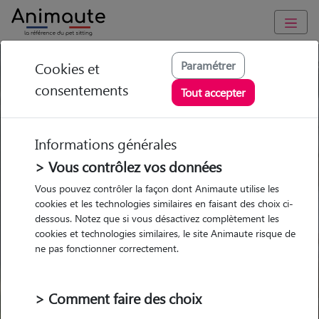
Paramétrer
Cookies et
Trouvez votre gardien idéal !
consentements
Tout accepter
Informations générales
Garde
Garde
Promenades
Promenades
chez le Pet Sitter
chez le Pet Sitter
> Vous contrôlez vos données
Visites
Visites
Vous pouvez contrôler la façon dont Animaute utilise les
cookies et les technologies similaires en faisant des choix ci-
dessous. Notez que si vous désactivez complètement les
cookies et technologies similaires, le site Animaute risque de
ne pas fonctionner correctement.
Pour quel animal ?
> Comment faire des choix