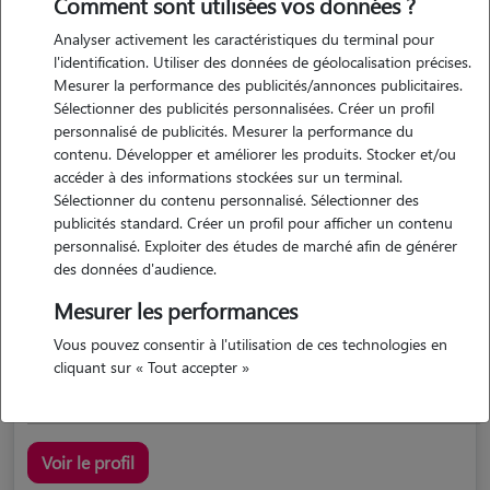
Comment sont utilisées vos données ?
Analyser activement les caractéristiques du terminal pour
l'identification. Utiliser des données de géolocalisation précises.
Mesurer la performance des publicités/annonces publicitaires.
Sélectionner des publicités personnalisées. Créer un profil
personnalisé de publicités. Mesurer la performance du
contenu. Développer et améliorer les produits. Stocker et/ou
accéder à des informations stockées sur un terminal.
Ghizlaine
Sélectionner du contenu personnalisé. Sélectionner des
MANOM 57100
publicités standard. Créer un profil pour afficher un contenu
personnalisé. Exploiter des études de marché afin de générer
maison
possède des animaux
des données d'audience.
Mesurer les performances
5/5 (1 avis)
Vous pouvez consentir à l'utilisation de ces technologies en
pension canine familiale – petites pattes family
cliquant sur « Tout accepter »
Voir le profil