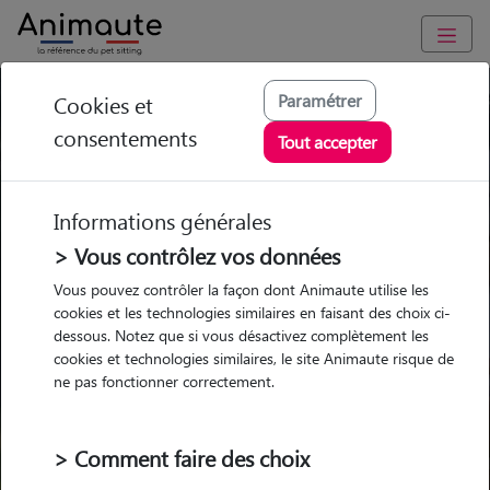
Paramétrer
Cookies et
Trouvez votre gardien idéal !
consentements
Tout accepter
Informations générales
Garde
Garde
Promenades
Promenades
chez le Pet Sitter
chez le Pet Sitter
> Vous contrôlez vos données
Visites
Visites
Vous pouvez contrôler la façon dont Animaute utilise les
cookies et les technologies similaires en faisant des choix ci-
dessous. Notez que si vous désactivez complètement les
cookies et technologies similaires, le site Animaute risque de
ne pas fonctionner correctement.
Pour quel animal ?
> Comment faire des choix