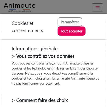
Paramétrer
Cookies et
Trouvez votre gardien idéal !
consentements
Tout accepter
Informations générales
Garde
Garde
Promenades
Promenades
chez le Pet Sitter
chez le Pet Sitter
> Vous contrôlez vos données
Visites
Visites
Vous pouvez contrôler la façon dont Animaute utilise les
cookies et les technologies similaires en faisant des choix ci-
dessous. Notez que si vous désactivez complètement les
cookies et technologies similaires, le site Animaute risque de
ne pas fonctionner correctement.
Pour quel animal ?
> Comment faire des choix