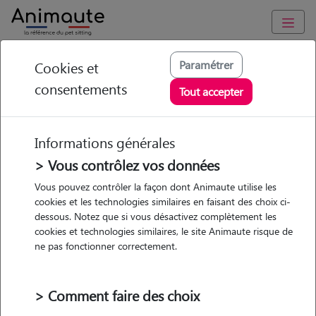
Animaute
/
Normandie
/
Orne
/
Alençon
Paramétrer
Cookies et
consentements
Timothé - Petsitter à
Tout accepter
ALENCON
Informations générales
> Vous contrôlez vos données
• 28 ans
Vous pouvez contrôler la façon dont Animaute utilise les
cookies et les technologies similaires en faisant des choix ci-
Garde
dessous. Notez que si vous désactivez complètement les
chez le Pet Sitter
cookies et technologies similaires, le site Animaute risque de
ne pas fonctionner correctement.
> Comment faire des choix
Pas d'animaux
Appartement