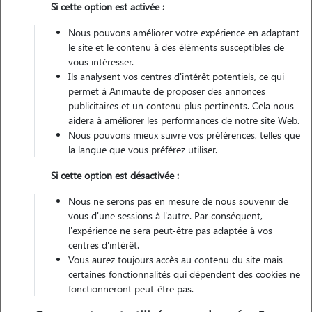
Si cette option est activée :
Nous pouvons améliorer votre expérience en adaptant
Véhiculé
le site et le contenu à des éléments susceptibles de
vous intéresser.
1
Garde réalisée
Ils analysent vos centres d'intérêt potentiels, ce qui
permet à Animaute de proposer des annonces
Contacter
publicitaires et un contenu plus pertinents. Cela nous
aidera à améliorer les performances de notre site Web.
L'envoi d'une demande est sans engagement
Nous pouvons mieux suivre vos préférences, telles que
la langue que vous préférez utiliser.
Si cette option est désactivée :
Nous ne serons pas en mesure de nous souvenir de
Motivation
vous d'une sessions à l'autre. Par conséquent,
l'expérience ne sera peut-être pas adaptée à vos
je m'occupe deja d'animaux dans mon travail et est envie de
centres d'intérêt.
continuer de m'occuper d'animaux lors de mon temps libre, et
Vous aurez toujours accès au contenu du site mais
certaines fonctionnalités qui dépendent des cookies ne
pourquoi pas apporter mon expérience et mes connaissances si
fonctionneront peut-être pas.
besoin ! habitant en appartement le plus simple serait que je vienne
m'occuper de vos animaux chez vous.