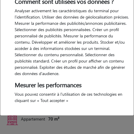
Comment sont utilisées vos données ?
Analyser activement les caractéristiques du terminal pour
l'identification. Utiliser des données de géolocalisation précises.
Expérience
Mesurer la performance des publicités/annonces publicitaires.
Sélectionner des publicités personnalisées. Créer un profil
ayant deja vécu avec des chats et des chiens étant enfant,
personnalisé de publicités. Mesurer la performance du
aujourd'hui je suis soigneur animalier dans un parc animalier et je
contenu. Développer et améliorer les produits. Stocker et/ou
accéder à des informations stockées sur un terminal.
suis donc qualifié pour m'occuper de toutes sorte d'animaux, félin,
Sélectionner du contenu personnalisé. Sélectionner des
canin, caprin, oiseaux, poisson reptiles etc
publicités standard. Créer un profil pour afficher un contenu
personnalisé. Exploiter des études de marché afin de générer
des données d'audience.
Logement
Mesurer les performances
grand appartement sur 2 étages ! ca ne vaudra jamais un exterieur
Vous pouvez consentir à l'utilisation de ces technologies en
mais au moins il y a de l'espace ?
cliquant sur « Tout accepter »
Appartement
70 m²