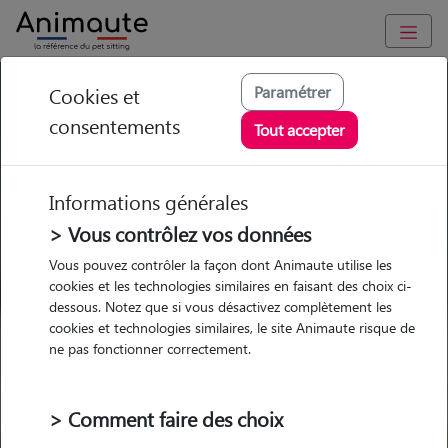
GARDE ANIMAUX à Arc-en-Barrois : Garde chien et chat en
Paramétrer
Cookies et
famille ou à domicile, visites et promenades
consentements
Tout accepter
Trouvez une garde animaux à
Arc-en-Barrois
Informations générales
Parmi nos pet-sitters à Arc-en-
> Vous contrôlez vos données
Barrois
Vous pouvez contrôler la façon dont Animaute utilise les
cookies et les technologies similaires en faisant des choix ci-
dessous. Notez que si vous désactivez complètement les
cookies et technologies similaires, le site Animaute risque de
ne pas fonctionner correctement.
Garde
Garde
Promenades
Promenades
chez le Pet Sitter
chez le Pet Sitter
Visites
Visites
> Comment faire des choix