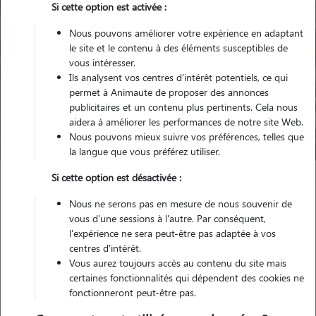
Si cette option est activée :
Nous pouvons améliorer votre expérience en adaptant
le site et le contenu à des éléments susceptibles de
vous intéresser.
Ils analysent vos centres d'intérêt potentiels, ce qui
Pour quel animal ?
permet à Animaute de proposer des annonces
publicitaires et un contenu plus pertinents. Cela nous
aidera à améliorer les performances de notre site Web.
Trouver mon Pet Sitter
Nous pouvons mieux suivre vos préférences, telles que
la langue que vous préférez utiliser.
Si cette option est désactivée :
Garde animaux
France
Grand-Est
Haute-Marne
Nous ne serons pas en mesure de nous souvenir de
Arc-en-Barrois
vous d'une sessions à l'autre. Par conséquent,
l'expérience ne sera peut-être pas adaptée à vos
centres d'intérêt.
Vous aurez toujours accès au contenu du site mais
Des souvenirs de garde inoubliables à
certaines fonctionnalités qui dépendent des cookies ne
fonctionneront peut-être pas.
Arc-en-Barrois (52210)