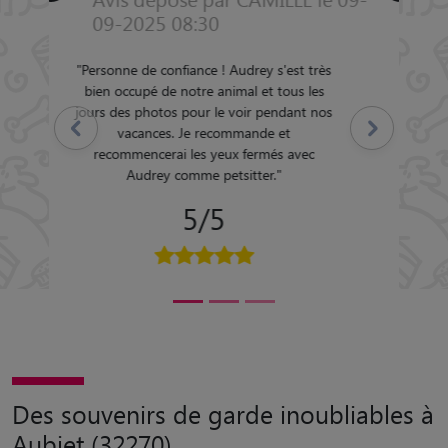
2020 07:07
"
Eloïse s'est très bien occupé de Magnum
durant 9 jours; Disponible et arrangeante ,
Précédent
Suivant
je ferai de nouveau appel à Eloïse pour mon
prochain besoin
"
5/5
Des souvenirs de garde inoubliables à
Aubiet (32270)
Retrouvez tous les souvenirs déposés par les pet sitters ayant gardé