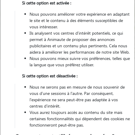
Si cette option est activée :
Nous pouvons améliorer votre expérience en adaptant
le site et le contenu à des éléments susceptibles de
Pour quel animal ?
vous intéresser.
Ils analysent vos centres d'intérêt potentiels, ce qui
permet à Animaute de proposer des annonces
Trouver mon Pet Sitter
publicitaires et un contenu plus pertinents. Cela nous
aidera à améliorer les performances de notre site Web.
Nous pouvons mieux suivre vos préférences, telles que
la langue que vous préférez utiliser.
Garde animaux
France
Occitanie
Gers
Aubiet
Si cette option est désactivée :
Nous ne serons pas en mesure de nous souvenir de
vous d'une sessions à l'autre. Par conséquent,
l'expérience ne sera peut-être pas adaptée à vos
Nos promeneurs et familles d'accueil
centres d'intérêt.
à Aubiet (32270)
Vous aurez toujours accès au contenu du site mais
certaines fonctionnalités qui dépendent des cookies ne
fonctionneront peut-être pas.