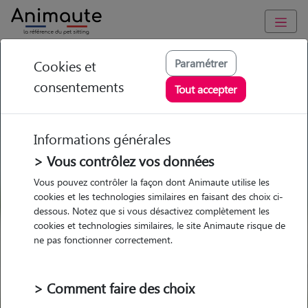
GARDE ANIMAUX à Behren-lès-Forbach : Garde chien et chat
Paramétrer
Cookies et
en famille ou à domicile, visites et promenades
consentements
Tout accepter
Trouvez une garde animaux à
Behren-lès-Forbach
Informations générales
Parmi nos 2 pet-sitters à Behren-
> Vous contrôlez vos données
lès-Forbach
Vous pouvez contrôler la façon dont Animaute utilise les
cookies et les technologies similaires en faisant des choix ci-
dessous. Notez que si vous désactivez complètement les
cookies et technologies similaires, le site Animaute risque de
ne pas fonctionner correctement.
Garde
Garde
Promenades
Promenades
chez le Pet Sitter
chez le Pet Sitter
Visites
Visites
> Comment faire des choix