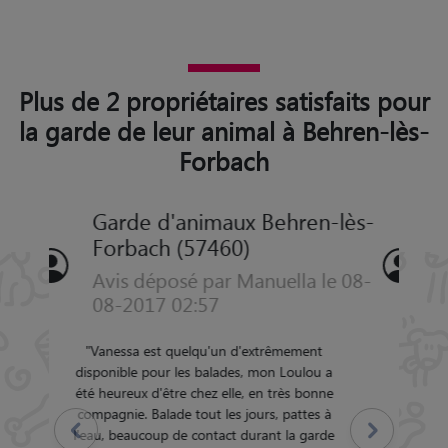
Plus de 2 propriétaires satisfaits pour
la garde de leur animal à Behren-lès-
Forbach
Garde d'animaux Behren-lès-
Forbach (57460)
Avis déposé par Christel le 20-
06-2011 11:53
"
Merci beaucoup Lucie pour cette garde
durant ce week-end et d'avoir pris soin de
Précédent
Suivant
Rasta. Tres bon accueil. J'espère avoir le
plaisir de vous le confier à nouveau. Chris
"