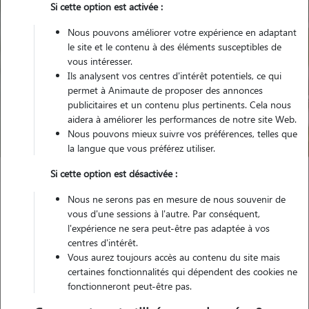
Si cette option est activée :
Nous pouvons améliorer votre expérience en adaptant
le site et le contenu à des éléments susceptibles de
vous intéresser.
Ils analysent vos centres d'intérêt potentiels, ce qui
Pour quel animal ?
permet à Animaute de proposer des annonces
publicitaires et un contenu plus pertinents. Cela nous
aidera à améliorer les performances de notre site Web.
Trouver mon Pet Sitter
Nous pouvons mieux suivre vos préférences, telles que
la langue que vous préférez utiliser.
Si cette option est désactivée :
Garde animaux
France
Grand-Est
Moselle
Nous ne serons pas en mesure de nous souvenir de
Behren-lès-Forbach
vous d'une sessions à l'autre. Par conséquent,
l'expérience ne sera peut-être pas adaptée à vos
centres d'intérêt.
Vous aurez toujours accès au contenu du site mais
Nos promeneurs et familles d'accueil
certaines fonctionnalités qui dépendent des cookies ne
fonctionneront peut-être pas.
à Behren-lès-Forbach (57460)