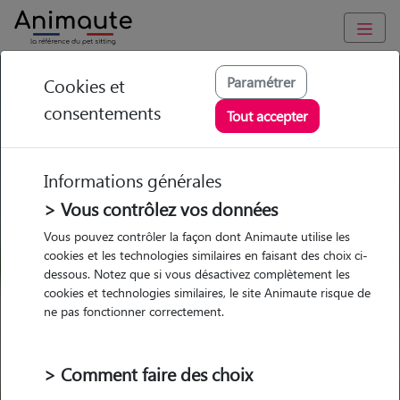
GARDE ANIMAUX à Bourbon-l'Archambault : Garde chien et
Paramétrer
Cookies et
chat en famille ou à domicile, visites et promenades
consentements
Tout accepter
Trouvez une garde animaux à
Bourbon-l'Archambault
Informations générales
Parmi nos pet-sitters à Bourbon-
> Vous contrôlez vos données
l'Archambault
Vous pouvez contrôler la façon dont Animaute utilise les
cookies et les technologies similaires en faisant des choix ci-
dessous. Notez que si vous désactivez complètement les
cookies et technologies similaires, le site Animaute risque de
ne pas fonctionner correctement.
Garde
Garde
Promenades
Promenades
chez le Pet Sitter
chez le Pet Sitter
Visites
Visites
> Comment faire des choix