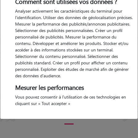
Comment sont utilisées vos données ?
l'Archambault
Analyser activement les caractéristiques du terminal pour
l'identification. Utiliser des données de géolocalisation précises.
Mesurer la performance des publicités/annonces publicitaires.
Garde d'animaux Bourbon-
Sélectionner des publicités personnalisées. Créer un profil
l'Archambault (03160)
personnalisé de publicités. Mesurer la performance du
Avis déposé par FABIENNE le 24-
contenu. Développer et améliorer les produits. Stocker et/ou
10-2018 01:15
accéder à des informations stockées sur un terminal.
Sélectionner du contenu personnalisé. Sélectionner des
publicités standard. Créer un profil pour afficher un contenu
"
Que du bonheur une famille aimante
personnalisé. Exploiter des études de marché afin de générer
adorable à l'écoute qui donne des nouvelles
des données d'audience.
Précédent
Suivant
très souvent.Je les recommandes vivement.
Falcon a passé un très agréable séjour
"
Mesurer les performances
5/5
Vous pouvez consentir à l'utilisation de ces technologies en
cliquant sur « Tout accepter »