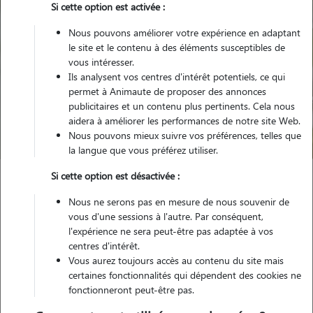
Si cette option est activée :
Nous pouvons améliorer votre expérience en adaptant
le site et le contenu à des éléments susceptibles de
vous intéresser.
Ils analysent vos centres d'intérêt potentiels, ce qui
Pour quel animal ?
permet à Animaute de proposer des annonces
publicitaires et un contenu plus pertinents. Cela nous
aidera à améliorer les performances de notre site Web.
Trouver mon Pet Sitter
Nous pouvons mieux suivre vos préférences, telles que
la langue que vous préférez utiliser.
Si cette option est désactivée :
Garde animaux
France
Auvergne-Rhône-Alpes
Allier
Nous ne serons pas en mesure de nous souvenir de
Bourbon-l'Archambault
vous d'une sessions à l'autre. Par conséquent,
l'expérience ne sera peut-être pas adaptée à vos
centres d'intérêt.
Vous aurez toujours accès au contenu du site mais
certaines fonctionnalités qui dépendent des cookies ne
Plus de 1 propriétaires satisfaits pour
fonctionneront peut-être pas.
la garde de leur animal à Bourbon-