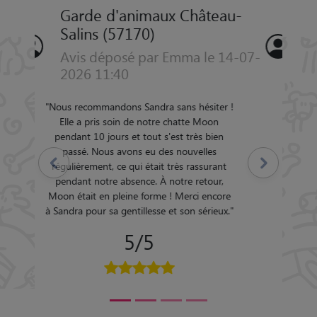
Garde d'animaux Château-
Salins (57170)
Avis déposé par annie le 13-08-
2025 19:25
"
Sonia est une personne très attentive aux
besoins des toutous , notre petit chien a
Précédent
Suivant
passé un séjour entouré d'affection. Je
recommande vivement.
"
5/5