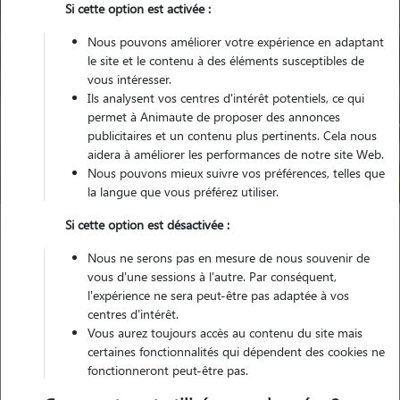
Si cette option est activée :
Nous pouvons améliorer votre expérience en adaptant
le site et le contenu à des éléments susceptibles de
vous intéresser.
Ils analysent vos centres d'intérêt potentiels, ce qui
Pour quel animal ?
permet à Animaute de proposer des annonces
publicitaires et un contenu plus pertinents. Cela nous
aidera à améliorer les performances de notre site Web.
Trouver mon Pet Sitter
Nous pouvons mieux suivre vos préférences, telles que
la langue que vous préférez utiliser.
Si cette option est désactivée :
Garde animaux
France
Grand-Est
Moselle
Nous ne serons pas en mesure de nous souvenir de
Château-Salins
vous d'une sessions à l'autre. Par conséquent,
l'expérience ne sera peut-être pas adaptée à vos
centres d'intérêt.
Vous aurez toujours accès au contenu du site mais
Nos promeneurs et familles d'accueil
certaines fonctionnalités qui dépendent des cookies ne
fonctionneront peut-être pas.
à Château-Salins (57170)