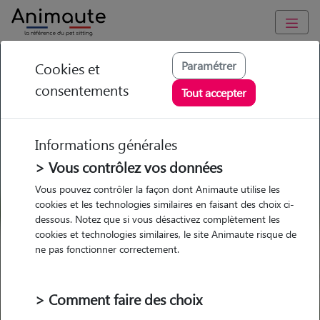
GARDE ANIMAUX à Château-Salins : Garde chien et chat en
Paramétrer
Cookies et
famille ou à domicile, visites et promenades
consentements
Tout accepter
Trouvez une garde animaux à
Château-Salins
Informations générales
Parmi nos 1 pet-sitters à Château-
> Vous contrôlez vos données
Salins
Vous pouvez contrôler la façon dont Animaute utilise les
cookies et les technologies similaires en faisant des choix ci-
dessous. Notez que si vous désactivez complètement les
cookies et technologies similaires, le site Animaute risque de
ne pas fonctionner correctement.
Garde
Garde
Promenades
Promenades
chez le Pet Sitter
chez le Pet Sitter
Visites
Visites
> Comment faire des choix