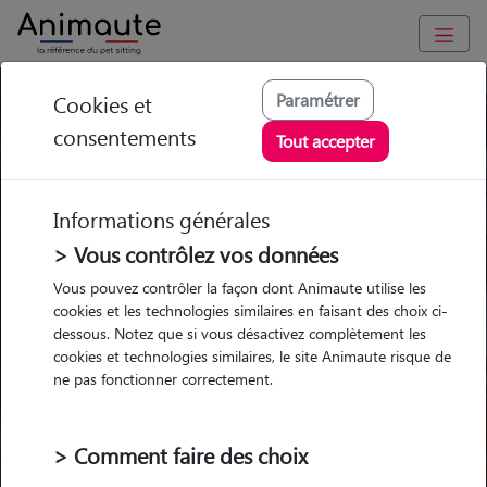
Paramétrer
Cookies et
Trouvez votre gardien idéal !
consentements
Tout accepter
Informations générales
Garde
Garde
Promenades
Promenades
chez le Pet Sitter
chez le Pet Sitter
> Vous contrôlez vos données
Visites
Visites
Vous pouvez contrôler la façon dont Animaute utilise les
cookies et les technologies similaires en faisant des choix ci-
dessous. Notez que si vous désactivez complètement les
cookies et technologies similaires, le site Animaute risque de
ne pas fonctionner correctement.
Pour quel animal ?
> Comment faire des choix