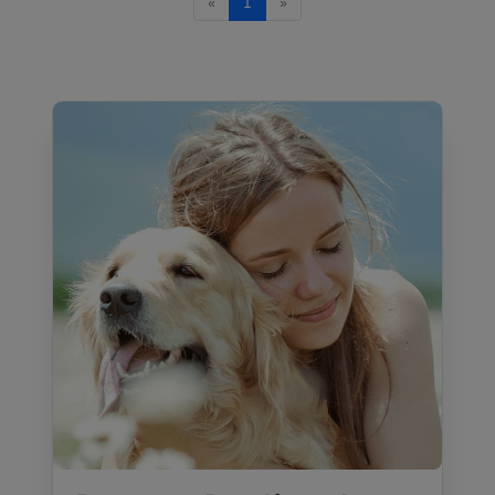
«
1
»