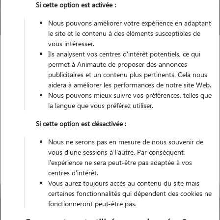
Si cette option est activée :
Trouver mon Pet Sitter
Nous pouvons améliorer votre expérience en adaptant
le site et le contenu à des éléments susceptibles de
vous intéresser.
Ils analysent vos centres d'intérêt potentiels, ce qui
Garde animaux
France
Auvergne-Rhône-Alpes
Drome
permet à Animaute de proposer des annonces
Châteauneuf-de-Galaure
publicitaires et un contenu plus pertinents. Cela nous
aidera à améliorer les performances de notre site Web.
Nous pouvons mieux suivre vos préférences, telles que
la langue que vous préférez utiliser.
Nos gardiens à Châteauneuf-de-
Si cette option est désactivée :
Galaure
Nous ne serons pas en mesure de nous souvenir de
vous d'une sessions à l'autre. Par conséquent,
l'expérience ne sera peut-être pas adaptée à vos
centres d'intérêt.
Vous aurez toujours accès au contenu du site mais
certaines fonctionnalités qui dépendent des cookies ne
fonctionneront peut-être pas.