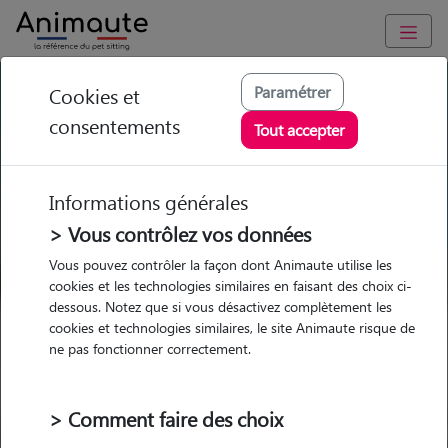
GARDE ANIMAUX à Déols : Garde chien et chat en famille ou à
Paramétrer
Cookies et
domicile, visites et promenades
consentements
Tout accepter
Trouvez une garde animaux à
Déols
Informations générales
Parmi nos 5 pet-sitters à Déols
> Vous contrôlez vos données
Vous pouvez contrôler la façon dont Animaute utilise les
cookies et les technologies similaires en faisant des choix ci-
dessous. Notez que si vous désactivez complètement les
cookies et technologies similaires, le site Animaute risque de
Garde
Garde
Promenades
Promenades
ne pas fonctionner correctement.
chez le Pet Sitter
chez le Pet Sitter
Visites
Visites
> Comment faire des choix