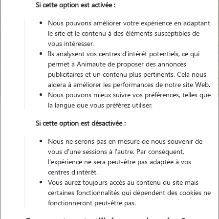
Si cette option est activée :
Nous pouvons améliorer votre expérience en adaptant
le site et le contenu à des éléments susceptibles de
Pour quel animal ?
vous intéresser.
Ils analysent vos centres d'intérêt potentiels, ce qui
permet à Animaute de proposer des annonces
Trouver mon Pet Sitter
publicitaires et un contenu plus pertinents. Cela nous
aidera à améliorer les performances de notre site Web.
Nous pouvons mieux suivre vos préférences, telles que
la langue que vous préférez utiliser.
Garde animaux
France
Centre-Val-de-Loire
Indre
Si cette option est désactivée :
Déols
Nous ne serons pas en mesure de nous souvenir de
vous d'une sessions à l'autre. Par conséquent,
l'expérience ne sera peut-être pas adaptée à vos
centres d'intérêt.
Nos promeneurs et familles d'accueil
Vous aurez toujours accès au contenu du site mais
à Déols (36130)
certaines fonctionnalités qui dépendent des cookies ne
fonctionneront peut-être pas.