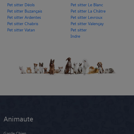
Pet sitter Déols
Pet sitter Le Blanc
Pet sitter Buzançais
Pet sitter La Châtre
Pet sitter Ardentes
Pet sitter Levroux
Pet sitter Chabris
Pet sitter Valençay
Pet sitter Vatan
Pet sitter
Indre
Animaute
Garde Chien