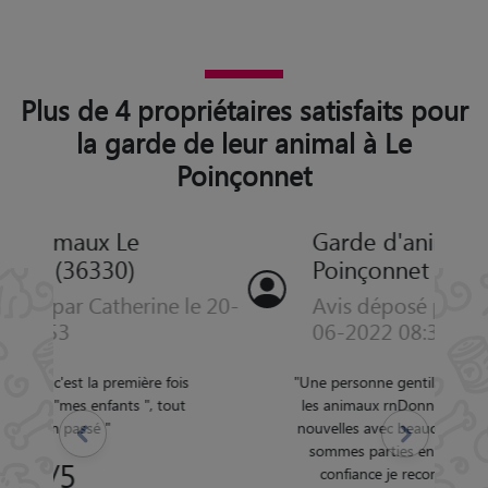
Plus de 4 propriétaires satisfaits pour
la garde de leur animal à Le
Poinçonnet
Garde d'animaux Le
Poinçonnet (36330)
Avis déposé par Beatrice le 27-
06-2022 08:31
"
Une personne gentille et douce qui adore
les animaux rnDonne régulièrement des
nouvelles avec beaucoup de photos nous
Précédent
Suivant
sommes parties en vacances en toute
confiance je recommande à 100%
"