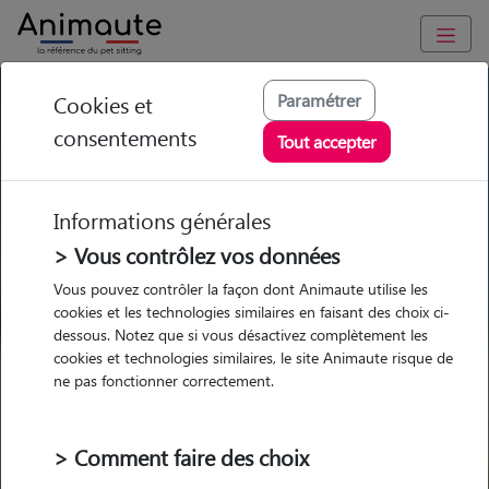
GARDE ANIMAUX à Le Poinçonnet : Garde chien et chat en
Paramétrer
Cookies et
famille ou à domicile, visites et promenades
consentements
Tout accepter
Trouvez une garde animaux à
Le Poinçonnet
Informations générales
Parmi nos 2 pet-sitters à Le
> Vous contrôlez vos données
Poinçonnet
Vous pouvez contrôler la façon dont Animaute utilise les
cookies et les technologies similaires en faisant des choix ci-
dessous. Notez que si vous désactivez complètement les
cookies et technologies similaires, le site Animaute risque de
ne pas fonctionner correctement.
Garde
Garde
Promenades
Promenades
chez le Pet Sitter
chez le Pet Sitter
Visites
Visites
> Comment faire des choix