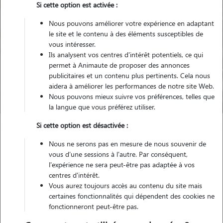
Si cette option est activée :
Nous pouvons améliorer votre expérience en adaptant
le site et le contenu à des éléments susceptibles de
vous intéresser.
Ils analysent vos centres d'intérêt potentiels, ce qui
Pour quel animal ?
permet à Animaute de proposer des annonces
publicitaires et un contenu plus pertinents. Cela nous
aidera à améliorer les performances de notre site Web.
Trouver mon Pet Sitter
Nous pouvons mieux suivre vos préférences, telles que
la langue que vous préférez utiliser.
Si cette option est désactivée :
Garde animaux
France
Centre-Val-de-Loire
Indre
Nous ne serons pas en mesure de nous souvenir de
Le Poinçonnet
vous d'une sessions à l'autre. Par conséquent,
l'expérience ne sera peut-être pas adaptée à vos
centres d'intérêt.
Vous aurez toujours accès au contenu du site mais
Nos promeneurs et familles d'accueil
certaines fonctionnalités qui dépendent des cookies ne
fonctionneront peut-être pas.
à Le Poinçonnet (36330)