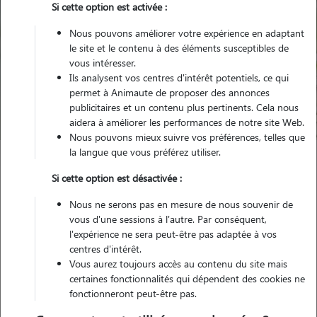
Si cette option est activée :
Nous pouvons améliorer votre expérience en adaptant
le site et le contenu à des éléments susceptibles de
Pour quel animal ?
vous intéresser.
Ils analysent vos centres d'intérêt potentiels, ce qui
permet à Animaute de proposer des annonces
Trouver mon Pet Sitter
publicitaires et un contenu plus pertinents. Cela nous
aidera à améliorer les performances de notre site Web.
Nous pouvons mieux suivre vos préférences, telles que
la langue que vous préférez utiliser.
Garde animaux
France
Normandie
Seine-Maritime
Si cette option est désactivée :
Elbeuf
Nous ne serons pas en mesure de nous souvenir de
vous d'une sessions à l'autre. Par conséquent,
l'expérience ne sera peut-être pas adaptée à vos
centres d'intérêt.
Nos promeneurs et familles d'accueil
Vous aurez toujours accès au contenu du site mais
à Elbeuf (76500)
certaines fonctionnalités qui dépendent des cookies ne
fonctionneront peut-être pas.