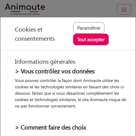
GARDE ANIMAUX à Elbeuf : Garde chien et chat en famille ou
Paramétrer
Cookies et
à domicile, visites et promenades
consentements
Tout accepter
Trouvez une garde animaux à
Elbeuf
Informations générales
Parmi nos 11 pet-sitters à Elbeuf
> Vous contrôlez vos données
Vous pouvez contrôler la façon dont Animaute utilise les
cookies et les technologies similaires en faisant des choix ci-
dessous. Notez que si vous désactivez complètement les
cookies et technologies similaires, le site Animaute risque de
Garde
Garde
Promenades
Promenades
ne pas fonctionner correctement.
chez le Pet Sitter
chez le Pet Sitter
Visites
Visites
> Comment faire des choix