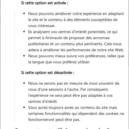
Si cette option est activée :
Nous pouvons améliorer votre expérience en adaptant
le site et le contenu à des éléments susceptibles de
vous intéresser.
Ils analysent vos centres d'intérêt potentiels, ce qui
Pour quel animal ?
permet à Animaute de proposer des annonces
publicitaires et un contenu plus pertinents. Cela nous
aidera à améliorer les performances de notre site Web.
Trouver mon Pet Sitter
Nous pouvons mieux suivre vos préférences, telles que
la langue que vous préférez utiliser.
Si cette option est désactivée :
Garde animaux
France
Normandie
Seine-Maritime
Nous ne serons pas en mesure de nous souvenir de
Le Havre
vous d'une sessions à l'autre. Par conséquent,
l'expérience ne sera peut-être pas adaptée à vos
centres d'intérêt.
Nos familles d'accueil à Le Havre
Vous aurez toujours accès au contenu du site mais
(76600)
certaines fonctionnalités qui dépendent des cookies ne
fonctionneront peut-être pas.