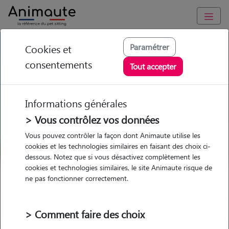
GARDE ANIMAUX à Le Havre : Garde chien et chat en famille
Paramétrer
Cookies et
ou à domicile, visites et promenades
consentements
Tout accepter
Trouvez une garde animaux à
Le Havre
Informations générales
Parmi nos 88 pet-sitters à Le
> Vous contrôlez vos données
Havre
Vous pouvez contrôler la façon dont Animaute utilise les
cookies et les technologies similaires en faisant des choix ci-
dessous. Notez que si vous désactivez complètement les
cookies et technologies similaires, le site Animaute risque de
ne pas fonctionner correctement.
Garde
Garde
Promenades
Promenades
chez le Pet Sitter
chez le Pet Sitter
Visites
Visites
> Comment faire des choix