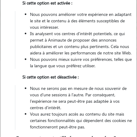
Si cette option est activée :
Nous pouvons améliorer votre expérience en adaptant
le site et le contenu à des éléments susceptibles de
Pour quel animal ?
vous intéresser.
Ils analysent vos centres d'intérêt potentiels, ce qui
permet à Animaute de proposer des annonces
Trouver mon Pet Sitter
publicitaires et un contenu plus pertinents. Cela nous
aidera à améliorer les performances de notre site Web.
Nous pouvons mieux suivre vos préférences, telles que
la langue que vous préférez utiliser.
Garde animaux
France
Normandie
Seine-Maritime
Si cette option est désactivée :
Yvetot
Nous ne serons pas en mesure de nous souvenir de
vous d'une sessions à l'autre. Par conséquent,
Nos familles d'accueil à Yvetot
l'expérience ne sera peut-être pas adaptée à vos
centres d'intérêt.
(76190)
Vous aurez toujours accès au contenu du site mais
certaines fonctionnalités qui dépendent des cookies ne
fonctionneront peut-être pas.