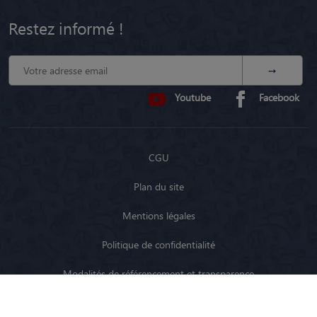
Restez informé !
Youtube
Facebook
CGU
Plan du site
Mentions légales
Politique de confidentialité
Modalités de référencement et transparence
Fonctionnement en Belgique