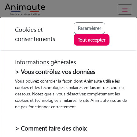
GARDE ANIMAUX à Yvetot : Garde chien et chat en famille ou
Paramétrer
Cookies et
à domicile, visites et promenades
consentements
Tout accepter
Trouvez une garde animaux à
Yvetot
Informations générales
Parmi nos 21 pet-sitters à Yvetot
> Vous contrôlez vos données
Vous pouvez contrôler la façon dont Animaute utilise les
cookies et les technologies similaires en faisant des choix ci-
dessous. Notez que si vous désactivez complètement les
cookies et technologies similaires, le site Animaute risque de
Garde
Garde
Promenades
Promenades
ne pas fonctionner correctement.
chez le Pet Sitter
chez le Pet Sitter
Visites
Visites
> Comment faire des choix