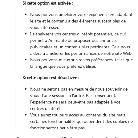
Si cette option est activée :
Nous pouvons améliorer votre expérience en adaptant
le site et le contenu à des éléments susceptibles de
vous intéresser.
Ils analysent vos centres d'intérêt potentiels, ce qui
Pour quel animal ?
permet à Animaute de proposer des annonces
publicitaires et un contenu plus pertinents. Cela nous
aidera à améliorer les performances de notre site Web.
Trouver mon Pet Sitter
Nous pouvons mieux suivre vos préférences, telles que
la langue que vous préférez utiliser.
Si cette option est désactivée :
Garde animaux
France
Occitanie
Pyrénées-Orientales
Nous ne serons pas en mesure de nous souvenir de
Font-Romeu-Odeillo-Via
vous d'une sessions à l'autre. Par conséquent,
l'expérience ne sera peut-être pas adaptée à vos
centres d'intérêt.
Vous aurez toujours accès au contenu du site mais
Nos promeneurs et familles d'accueil
certaines fonctionnalités qui dépendent des cookies ne
fonctionneront peut-être pas.
à Font-Romeu-Odeillo-Via (66120)