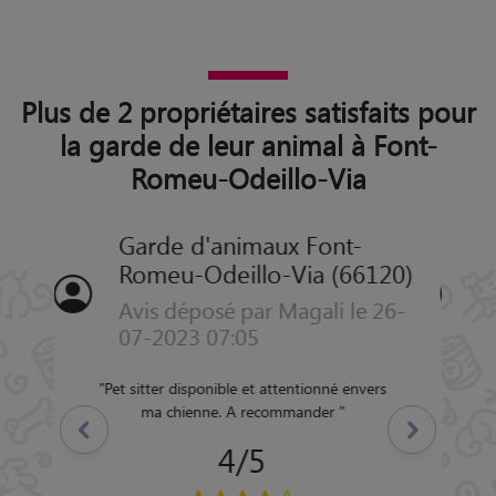
Plus de 2 propriétaires satisfaits pour
la garde de leur animal à Font-
Romeu-Odeillo-Via
Garde d'animaux Font-
Romeu-Odeillo-Via (66120)
Avis déposé par Sylvie le 01-03-
2022 06:17
"
Personnes très agréable et très
arrangeanternNotre chien semblait s’être
Précédent
Suivant
bien amusé rnJe recommande fortement
cette personne
"