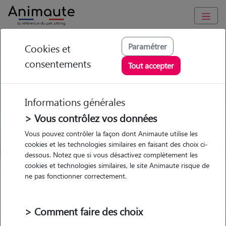
GARDE ANIMAUX à Font-Romeu-Odeillo-Via : Garde chien et
Paramétrer
Cookies et
chat en famille ou à domicile, visites et promenades
consentements
Tout accepter
Trouvez une garde animaux à
Font-Romeu-Odeillo-Via
Informations générales
Parmi nos 2 pet-sitters à Font-
> Vous contrôlez vos données
Romeu-Odeillo-Via
Vous pouvez contrôler la façon dont Animaute utilise les
cookies et les technologies similaires en faisant des choix ci-
dessous. Notez que si vous désactivez complètement les
cookies et technologies similaires, le site Animaute risque de
ne pas fonctionner correctement.
Garde
Garde
Promenades
Promenades
chez le Pet Sitter
chez le Pet Sitter
Visites
Visites
> Comment faire des choix