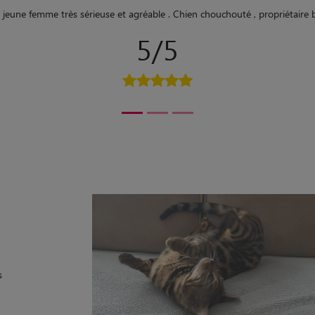
"
Je la recommande fortement j’ai jamais vu mon chien aussi
5/5
s