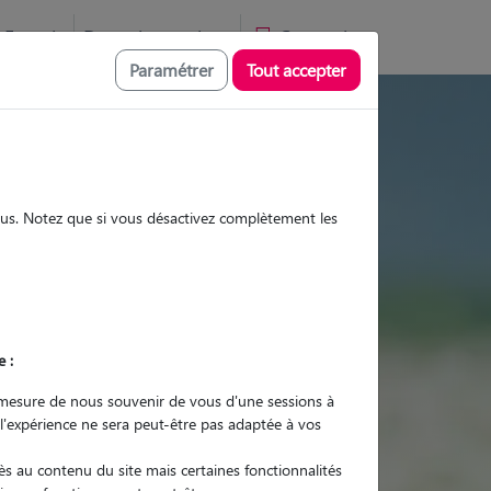
Favoris
Devenir pet sitter
Connexion
Paramétrer
Tout accepter
ites et promenades
sous. Notez que si vous désactivez complètement les
Promenades
Promenades
Visites
Visites
e :
mesure de nous souvenir de vous d'une sessions à
 l'expérience ne sera peut-être pas adaptée à vos
r quel animal ?
s au contenu du site mais certaines fonctionnalités