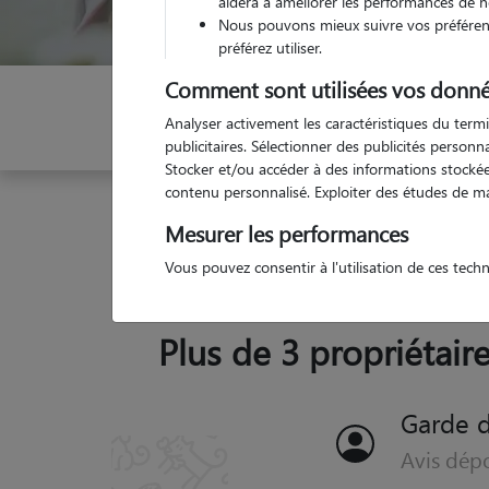
aidera à améliorer les performances de n
Nous pouvons mieux suivre vos préférenc
préférez utiliser.
Comment sont utilisées vos donné
Indiquez vos dates
Analyser activement les caractéristiques du termi
publicitaires. Sélectionner des publicités person
Stocker et/ou accéder à des informations stockées
contenu personnalisé. Exploiter des études de m
Garde animaux
France
Grand-Est
Moselle
Mesurer les performances
Vous pouvez consentir à l'utilisation de ces tech
Plus de 3 propriétaire
A