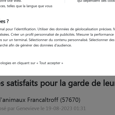
otre site Web.
qui dépendent des cooki
Trouv
es, telles que la langue que vous
es ?
Trouvez votre pet sitter
nal pour l'identification. Utiliser des données de géolocalisation précises
nalisées. Créer un profil personnalisé de publicités. Mesurer la performanc
 sur un terminal. Sélectionner du contenu personnalisé. Sélectionner des p
arché afin de générer des données d'audience.
Francaltroff
nologies en cliquant sur « Tout accepter »
s satisfaits pour la garde de leu
Garde d'animaux Francaltroff (57670)
vis déposé par Jérôme le 02-12-2020 05:30