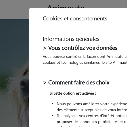
Cookies et consentements
GARDE ANIMAUX à F
Informations générales
Trouvez une garde
> Vous contrôlez vos données
Francaltroff
Vous pouvez contrôler la façon dont Animaute util
cookies et technologies similaires, le site Anima
Parmi nos pet-sitters à 
> Comment faire des choix
Si cette option est activée :
Nous pouvons améliorer votre expérience
des éléments susceptibles de vous intére
Ils analysent vos centres d'intérêt poten
proposer des annonces publicitaires et u