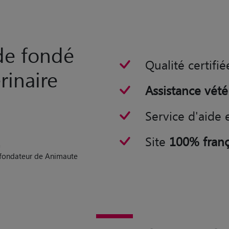
rde fondé
Qualité certifié
rinaire
Assistance vété
Service d'aide 
Site
100% franç
n
o-fondateur de Animaute