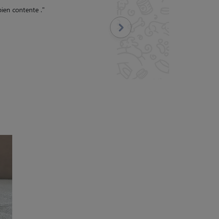
 heureux.
"
Suivant