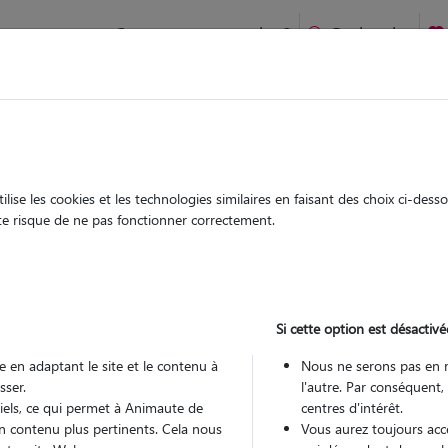
Comment ça marche ?
Recherche
rancaltroff : Garde chien et chat en famille ou à domicile, vis
 animaux à
ise les cookies et les technologies similaires en faisant des choix ci-des
Garde
Garde
ute risque de ne pas fonctionner correctement.
chez le Pet Sitter
chez le Pet Sitter
Francaltroff
Si cette option est désactivé
 en adaptant le site et le contenu à
Nous ne serons pas en 
sser.
l'autre. Par conséquent,
Pou
tiels, ce qui permet à Animaute de
centres d'intérêt.
n contenu plus pertinents. Cela nous
Vous aurez toujours accè