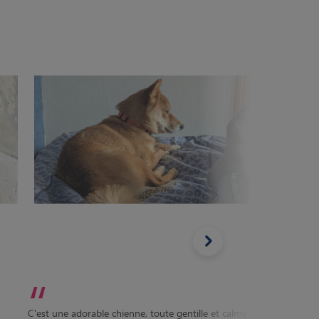
“
“
Un plai
C'est une adorable chienne, toute gentille et calme
petite 