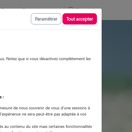
Favoris
Devenir pet sitter
Connexion
Paramétrer
Tout accepter
s et promenades
sous. Notez que si vous désactivez complètement les
Promenades
Promenades
Visites
Visites
e :
mesure de nous souvenir de vous d'une sessions à
 l'expérience ne sera peut-être pas adaptée à vos
r quel animal ?
s au contenu du site mais certaines fonctionnalités