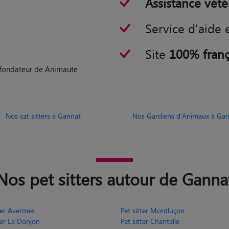
Service d'aide 
Site
100% franç
n
o-fondateur de Animaute
Nos cat sitters à Gannat
Nos Gardiens d'Animaux à Ga
Nos pet sitters autour de Ganna
tter Avermes
Pet sitter Montluçon
ter Le Donjon
Pet sitter Chantelle
ter Souvigny
Pet sitter Lusigny