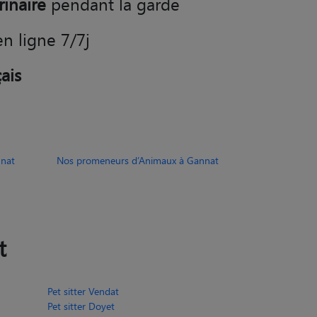
en ligne 7/7j
ais
nnat
Nos promeneurs d’Animaux à Gannat
t
Pet sitter Vendat
Pet sitter Doyet
Pet sitter Tronget