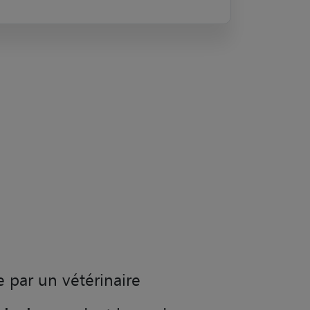
e par un vétérinaire
rinaire
pendant la garde