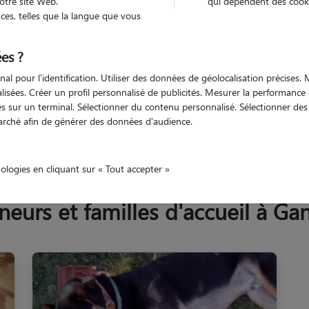
otre site Web.
qui dépendent des cooki
Trouv
es, telles que la langue que vous
es ?
Trouvez votre pet sitter
nal pour l'identification. Utiliser des données de géolocalisation précises
nalisées. Créer un profil personnalisé de publicités. Mesurer la performanc
 sur un terminal. Sélectionner du contenu personnalisé. Sélectionner des p
arché afin de générer des données d'audience.
Allier
Gannat
nologies en cliquant sur « Tout accepter »
urs et familles d'accueil à Ga