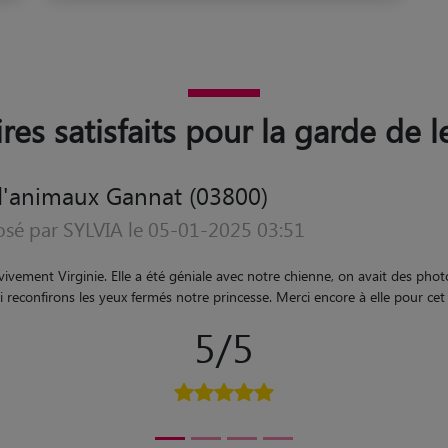
ires satisfaits pour la garde de 
d'animaux Gannat (03800)
osé par Marie le 20-06-2023 10:57
s'est très bien passé, très bon acceuil et contact, je recommande vivemen
5/5