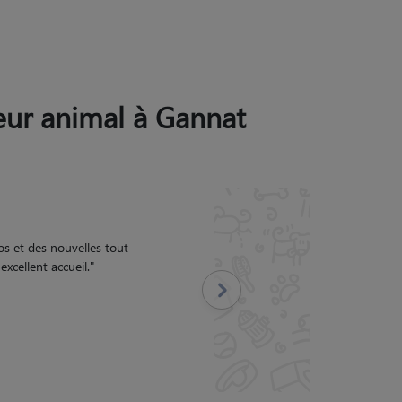
leur animal à Gannat
t Rosa
"
Suivant