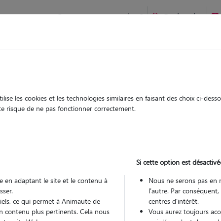
Comment ça marche ?
Recherche
à Gannat : Garde chien et chat en famille ou à domicile, visite
 animaux à
ise les cookies et les technologies similaires en faisant des choix ci-des
Garde
Garde
ute risque de ne pas fonctionner correctement.
chez le Pet Sitter
chez le Pet Sitter
s à Gannat
Si cette option est désactivé
 en adaptant le site et le contenu à
Nous ne serons pas en 
sser.
l'autre. Par conséquent,
Pou
tiels, ce qui permet à Animaute de
centres d'intérêt.
n contenu plus pertinents. Cela nous
Vous aurez toujours accè