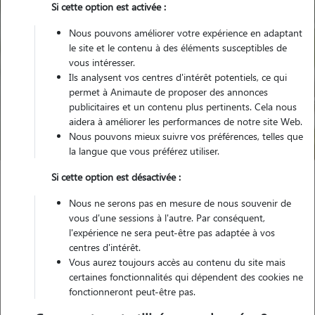
Si cette option est activée :
Nous pouvons améliorer votre expérience en adaptant
le site et le contenu à des éléments susceptibles de
vous intéresser.
Ils analysent vos centres d'intérêt potentiels, ce qui
Pour quel animal ?
permet à Animaute de proposer des annonces
publicitaires et un contenu plus pertinents. Cela nous
aidera à améliorer les performances de notre site Web.
Trouver mon Pet Sitter
Nous pouvons mieux suivre vos préférences, telles que
la langue que vous préférez utiliser.
Si cette option est désactivée :
Garde animaux
France
Normandie
Manche
Nous ne serons pas en mesure de nous souvenir de
Graignes-Mesnil-Angot
vous d'une sessions à l'autre. Par conséquent,
l'expérience ne sera peut-être pas adaptée à vos
centres d'intérêt.
Vous aurez toujours accès au contenu du site mais
Des souvenirs de garde inoubliables à
certaines fonctionnalités qui dépendent des cookies ne
fonctionneront peut-être pas.
Graignes-Mesnil-Angot (50620)