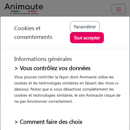
GARDE ANIMAUX à Graignes-Mesnil-Angot : Garde chien et
Paramétrer
Cookies et
chat en famille ou à domicile, visites et promenades
consentements
Tout accepter
Trouvez une garde animaux à
Graignes-Mesnil-Angot
Informations générales
Parmi nos pet-sitters à Graignes-
> Vous contrôlez vos données
Mesnil-Angot
Vous pouvez contrôler la façon dont Animaute utilise les
cookies et les technologies similaires en faisant des choix ci-
dessous. Notez que si vous désactivez complètement les
cookies et technologies similaires, le site Animaute risque de
ne pas fonctionner correctement.
Garde
Garde
Promenades
Promenades
chez le Pet Sitter
chez le Pet Sitter
Visites
Visites
> Comment faire des choix