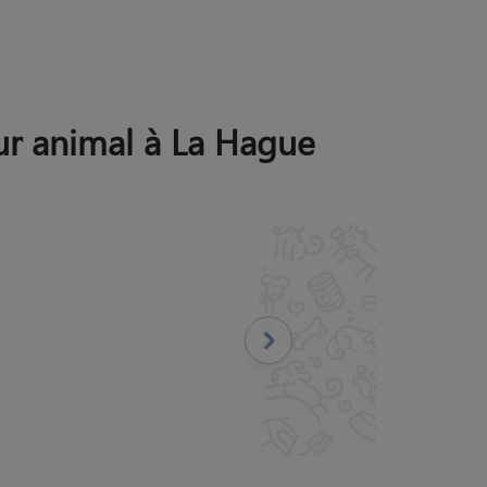
eur animal à La Hague
erci.
"
Suivant