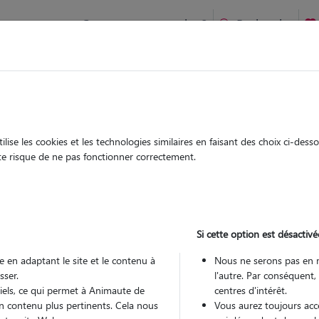
Comment ça marche ?
Recherche
 La Hague : Garde chien et chat en famille ou à domicile, visit
 animaux à
ise les cookies et les technologies similaires en faisant des choix ci-des
Garde
Garde
ute risque de ne pas fonctionner correctement.
chez le Pet Sitter
chez le Pet Sitter
s à La Hague
Si cette option est désactivé
 en adaptant le site et le contenu à
Nous ne serons pas en 
sser.
l'autre. Par conséquent,
Pou
tiels, ce qui permet à Animaute de
centres d'intérêt.
n contenu plus pertinents. Cela nous
Vous aurez toujours accè