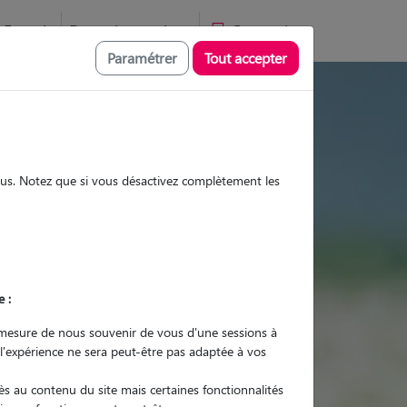
Favoris
Devenir pet sitter
Connexion
Paramétrer
Tout accepter
es et promenades
sous. Notez que si vous désactivez complètement les
Promenades
Promenades
Visites
Visites
e :
mesure de nous souvenir de vous d'une sessions à
 l'expérience ne sera peut-être pas adaptée à vos
r quel animal ?
s au contenu du site mais certaines fonctionnalités