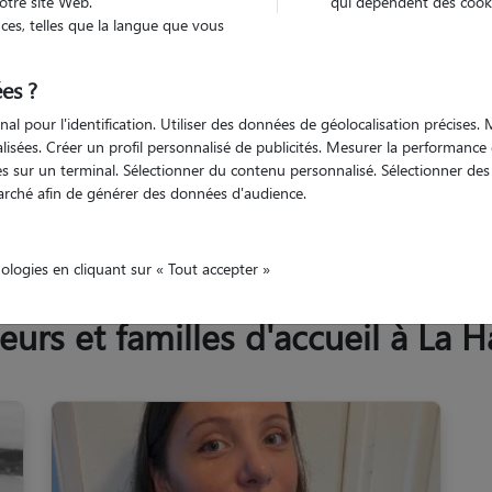
otre site Web.
qui dépendent des cooki
Trouv
es, telles que la langue que vous
es ?
Trouvez votre pet sitter
nal pour l'identification. Utiliser des données de géolocalisation précises
nalisées. Créer un profil personnalisé de publicités. Mesurer la performanc
 sur un terminal. Sélectionner du contenu personnalisé. Sélectionner des p
arché afin de générer des données d'audience.
La Hague
nologies en cliquant sur « Tout accepter »
rs et familles d'accueil à La 