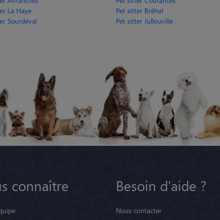
ter Avranches
Pet sitter Coutances
ter La Haye
Pet sitter Bréhal
ter Sourdeval
Pet sitter Jullouville
s connaître
Besoin d'aide ?
quipe
Nous contacter