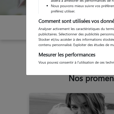
aidera à améliorer les performances de n
Nous pouvons mieux suivre vos préférenc
préférez utiliser.
Comment sont utilisées vos donné
Indiquez vos dates
Analyser activement les caractéristiques du termi
publicitaires. Sélectionner des publicités person
Stocker et/ou accéder à des informations stockées
contenu personnalisé. Exploiter des études de m
Garde animaux
France
Normandie
Manche
Mesurer les performances
Vous pouvez consentir à l'utilisation de ces tech
Nos promeneu