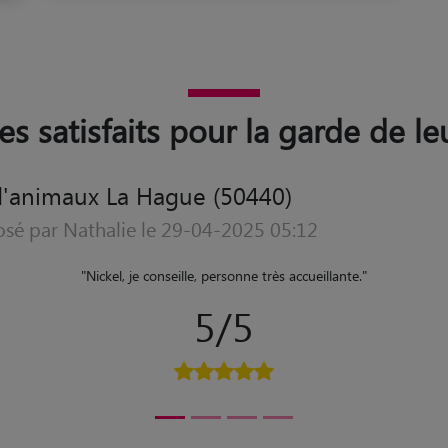
res satisfaits pour la garde de l
de d'animaux La Hague (50440)
déposé par françoise le 02-10-2023 05:35
"
Nos deux chiens nous ont paru très satisfaits de leur week-end. M
5/5