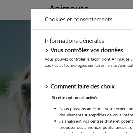
Cookies et consentements
GARDE ANIMAUX à
Informations générales
Trouvez une garde
> Vous contrôlez vos données
La Hague
Vous pouvez contrôler la façon dont Animaute util
cookies et technologies similaires, le site Anima
Parmi nos 2 pet-sitter
> Comment faire des choix
Si cette option est activée :
Nous pouvons améliorer votre expérience
des éléments susceptibles de vous intére
Ils analysent vos centres d'intérêt poten
proposer des annonces publicitaires et u