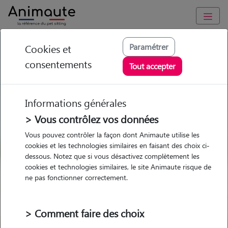
GARDE ANIMAUX à Hières-sur-Amby : Garde chien et chat en
Paramétrer
Cookies et
famille ou à domicile, visites et promenades
consentements
Tout accepter
Trouvez une garde animaux à
Hières-sur-Amby
Informations générales
Parmi nos pet-sitters à Hières-sur-
> Vous contrôlez vos données
Amby
Vous pouvez contrôler la façon dont Animaute utilise les
cookies et les technologies similaires en faisant des choix ci-
dessous. Notez que si vous désactivez complètement les
cookies et technologies similaires, le site Animaute risque de
ne pas fonctionner correctement.
Garde
Garde
Promenades
Promenades
chez le Pet Sitter
chez le Pet Sitter
Visites
Visites
> Comment faire des choix