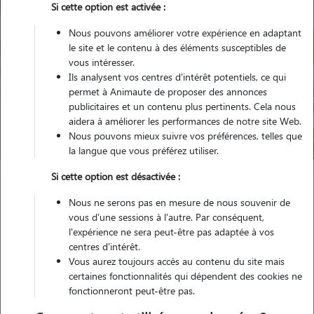
Si cette option est activée :
Nous pouvons améliorer votre expérience en adaptant
le site et le contenu à des éléments susceptibles de
vous intéresser.
Ils analysent vos centres d'intérêt potentiels, ce qui
Pour quel animal ?
permet à Animaute de proposer des annonces
publicitaires et un contenu plus pertinents. Cela nous
aidera à améliorer les performances de notre site Web.
Trouver mon Pet Sitter
Nous pouvons mieux suivre vos préférences, telles que
la langue que vous préférez utiliser.
Si cette option est désactivée :
Garde animaux
France
Auvergne-Rhône-Alpes
Isère
Nous ne serons pas en mesure de nous souvenir de
Hières-sur-Amby
vous d'une sessions à l'autre. Par conséquent,
l'expérience ne sera peut-être pas adaptée à vos
centres d'intérêt.
Vous aurez toujours accès au contenu du site mais
certaines fonctionnalités qui dépendent des cookies ne
Plus de 1 propriétaires satisfaits pour
fonctionneront peut-être pas.
la garde de leur animal à Hières-sur-