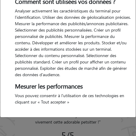
Comment sont utilisées vos données ?
Amby
Analyser activement les caractéristiques du terminal pour
l'identification. Utiliser des données de géolocalisation précises.
Mesurer la performance des publicités/annonces publicitaires.
Garde d'animaux Hières-sur-
Sélectionner des publicités personnalisées. Créer un profil
Amby (38118)
personnalisé de publicités. Mesurer la performance du
Avis déposé par Clarisse le 14-
contenu. Développer et améliorer les produits. Stocker et/ou
10-2015 10:48
accéder à des informations stockées sur un terminal.
Sélectionner du contenu personnalisé. Sélectionner des
publicités standard. Créer un profil pour afficher un contenu
"
Pour une première garde je dois avouer
personnalisé. Exploiter des études de marché afin de générer
que j'étais un peu inquiète mais rapidement
des données d'audience.
Salomé a réussi a me mettre en confiance
et lorsque la prestation a commencé, j'étais
Mesurer les performances
la plus heureuse de recevoir plusieurs
Précédent
Suivant
Vous pouvez consentir à l'utilisation de ces technologies en
messages et photos par jour ! Mes loulous
cliquant sur « Tout accepter »
n'ont manqué de rien et on eu toute
l'attention nécessaire à leur bien être ! Alors
encore merci Salomé et je recommande
vivement cette adorable petsitter !
"
5/5