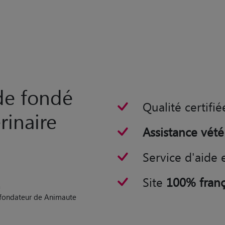
rde fondé
Qualité certifié
rinaire
Assistance vété
Service d'aide 
Site
100% franç
n
o-fondateur de Animaute