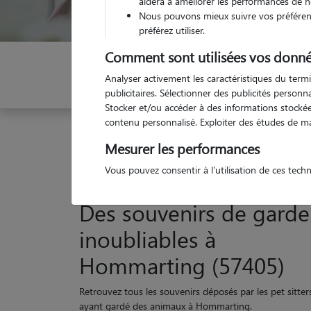
aidera à améliorer les performances de n
Nous pouvons mieux suivre vos préférenc
préférez utiliser.
Comment sont utilisées vos donné
Indiquez vos dates
Analyser activement les caractéristiques du termi
publicitaires. Sélectionner des publicités person
Stocker et/ou accéder à des informations stockées
contenu personnalisé. Exploiter des études de m
Garde animaux
France
Grand-Est
Moselle
Mesurer les performances
Vous pouvez consentir à l'utilisation de ces tech
Des souvenirs de garde
inoubliables à
Hommarting (57405)
Retrouvez tous les souvenirs déposés par les pet sitter
ayant gardé des animaux à Hommarting.