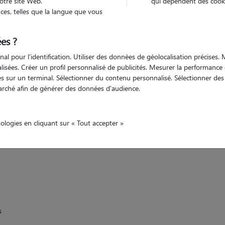
otre site Web.
qui dépendent des cooki
Trouv
es, telles que la langue que vous
es ?
Trouvez votre pet sitter
nal pour l'identification. Utiliser des données de géolocalisation précises
nalisées. Créer un profil personnalisé de publicités. Mesurer la performanc
 sur un terminal. Sélectionner du contenu personnalisé. Sélectionner des p
arché afin de générer des données d'audience.
Hommarting
nologies en cliquant sur « Tout accepter »
s