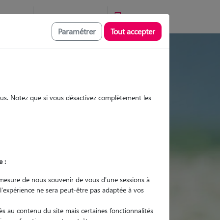
Favoris
Devenir pet sitter
Connexion
Paramétrer
Tout accepter
ites et promenades
sous. Notez que si vous désactivez complètement les
Promenades
Promenades
Visites
Visites
e :
mesure de nous souvenir de vous d'une sessions à
 l'expérience ne sera peut-être pas adaptée à vos
r quel animal ?
s au contenu du site mais certaines fonctionnalités