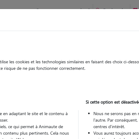
Comment ça marche ?
Recherche
ommarting : Garde chien et chat en famille ou à domicile, vis
 animaux à
ise les cookies et les technologies similaires en faisant des choix ci-des
Garde
Garde
ute risque de ne pas fonctionner correctement.
chez le Pet Sitter
chez le Pet Sitter
 à Hommarting
Si cette option est désactivé
 en adaptant le site et le contenu à
Nous ne serons pas en 
sser.
l'autre. Par conséquent,
Pou
tiels, ce qui permet à Animaute de
centres d'intérêt.
n contenu plus pertinents. Cela nous
Vous aurez toujours accè