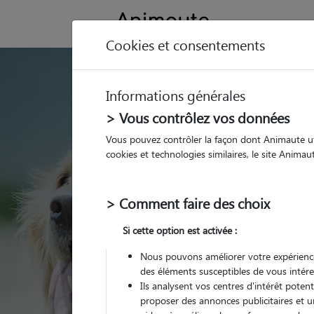
Cookies et consentements
GARDE ANIMAUX à H
Informations générales
Trouvez une garde
> Vous contrôlez vos données
Hommarting
Vous pouvez contrôler la façon dont Animaute util
cookies et technologies similaires, le site Anima
Parmi nos pet-sitters
> Comment faire des choix
Si cette option est activée :
Nous pouvons améliorer votre expérience
des éléments susceptibles de vous intére
Ils analysent vos centres d'intérêt poten
proposer des annonces publicitaires et u