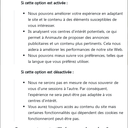
Si cette option est activée :
Nous pouvons améliorer votre expérience en adaptant
le site et le contenu à des éléments susceptibles de
vous intéresser.
Ils analysent vos centres d'intérêt potentiels, ce qui
Pour quel animal ?
permet à Animaute de proposer des annonces
publicitaires et un contenu plus pertinents. Cela nous
aidera à améliorer les performances de notre site Web.
Trouver mon Pet Sitter
Nous pouvons mieux suivre vos préférences, telles que
la langue que vous préférez utiliser.
Si cette option est désactivée :
Garde animaux
France
Auvergne-Rhône-Alpes
Isère
Nous ne serons pas en mesure de nous souvenir de
L' Isle-d'Abeau
vous d'une sessions à l'autre. Par conséquent,
l'expérience ne sera peut-être pas adaptée à vos
centres d'intérêt.
Nos familles d'accueil à L' Isle-
Vous aurez toujours accès au contenu du site mais
d'Abeau (38080)
certaines fonctionnalités qui dépendent des cookies ne
fonctionneront peut-être pas.