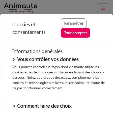
GARDE ANIMAUX à L' Isle-d'Abeau : Garde chien et chat en
Paramétrer
Cookies et
famille ou à domicile, visites et promenades
consentements
Tout accepter
Trouvez une garde animaux à
L' Isle-d'Abeau
Informations générales
Parmi nos 22 pet-sitters à L' Isle-
> Vous contrôlez vos données
d'Abeau
Vous pouvez contrôler la façon dont Animaute utilise les
cookies et les technologies similaires en faisant des choix ci-
dessous. Notez que si vous désactivez complètement les
cookies et technologies similaires, le site Animaute risque de
ne pas fonctionner correctement.
Garde
Garde
Promenades
Promenades
chez le Pet Sitter
chez le Pet Sitter
Visites
Visites
> Comment faire des choix