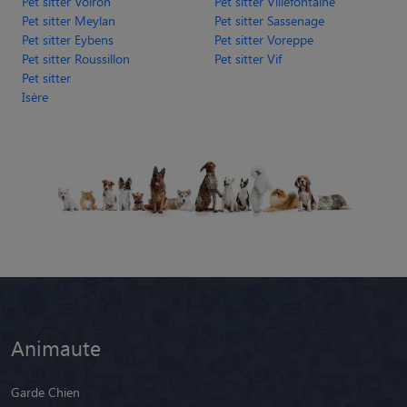
Pet sitter Voiron
Pet sitter Villefontaine
Pet sitter Meylan
Pet sitter Sassenage
Pet sitter Eybens
Pet sitter Voreppe
Pet sitter Roussillon
Pet sitter Vif
Pet sitter
Isère
Animaute
Garde Chien