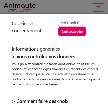
Animaute
/
Normandie
/
Manche
/
La Hague
Paramétrer
Cookies et
consentements
Nina - Petsitter à LA
Tout accepter
HAGUE
Informations générales
> Vous contrôlez vos données
• 20 ans
Vous pouvez contrôler la façon dont Animaute utilise les
cookies et les technologies similaires en faisant des choix ci-
dessous. Notez que si vous désactivez complètement les
cookies et technologies similaires, le site Animaute risque de
ne pas fonctionner correctement.
1 animal
Appartement
> Comment faire des choix