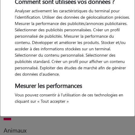
Comment sont utilisées vos données ?
Analyser activement les caractéristiques du terminal pour
Motivation
l'identification. Utiliser des données de géolocalisation précises.
Mesurer la performance des publicités/annonces publicitaires.
bonjour, je m'appelle nina, je suis en licence de sociologie j'ai 18 ans.
Sélectionner des publicités personnalisées. Créer un profil
je souhaite garder tes chiens car j'attends le contact avec les animaux.
personnalisé de publicités. Mesurer la performance du
j'ai moi-même un chien que j'adore m'en occuper et le nourrir le
contenu. Développer et améliorer les produits. Stocker et/ou
sortir et jouer avec
accéder à des informations stockées sur un terminal.
Sélectionner du contenu personnalisé. Sélectionner des
publicités standard. Créer un profil pour afficher un contenu
personnalisé. Exploiter des études de marché afin de générer
Expérience
des données d'audience.
je garde de nombreuses fois le chien de ma voisine pendant ses
Mesurer les performances
vacances, en lui faisant des balades et l'occuper durant la journée, j'ai
Vous pouvez consentir à l'utilisation de ces technologies en
également un chien depuis mon enfance j'ai donc toujours vécu d'un
cliquant sur « Tout accepter »
environnement avec des animaux
Animaux