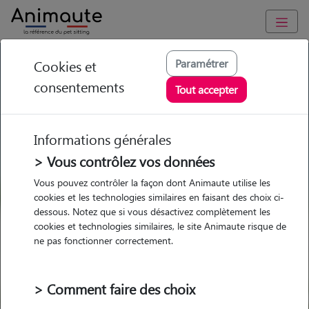
GARDE ANIMAUX à Marciac : Garde chien et chat en famille ou
Paramétrer
Cookies et
à domicile, visites et promenades
consentements
Tout accepter
Trouvez une garde animaux à
Marciac
Informations générales
Parmi nos pet-sitters à Marciac
> Vous contrôlez vos données
Vous pouvez contrôler la façon dont Animaute utilise les
cookies et les technologies similaires en faisant des choix ci-
dessous. Notez que si vous désactivez complètement les
cookies et technologies similaires, le site Animaute risque de
Garde
Garde
Promenades
Promenades
ne pas fonctionner correctement.
chez le Pet Sitter
chez le Pet Sitter
Visites
Visites
> Comment faire des choix