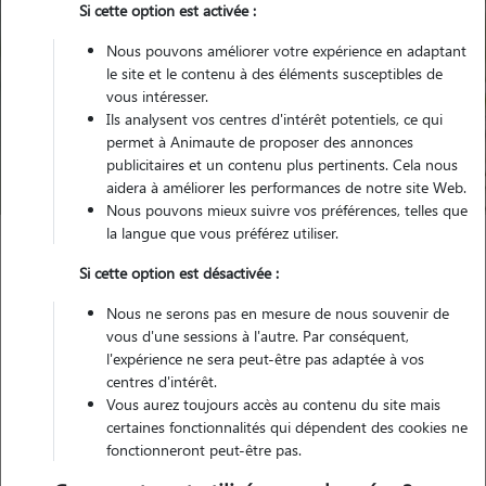
Si cette option est activée :
Nous pouvons améliorer votre expérience en adaptant
le site et le contenu à des éléments susceptibles de
Pour quel animal ?
vous intéresser.
Ils analysent vos centres d'intérêt potentiels, ce qui
permet à Animaute de proposer des annonces
Trouver mon Pet Sitter
publicitaires et un contenu plus pertinents. Cela nous
aidera à améliorer les performances de notre site Web.
Nous pouvons mieux suivre vos préférences, telles que
la langue que vous préférez utiliser.
Garde animaux
France
Occitanie
Gers
Marciac
Si cette option est désactivée :
Nous ne serons pas en mesure de nous souvenir de
vous d'une sessions à l'autre. Par conséquent,
l'expérience ne sera peut-être pas adaptée à vos
Des souvenirs de garde inoubliables à
centres d'intérêt.
Marciac (32230)
Vous aurez toujours accès au contenu du site mais
certaines fonctionnalités qui dépendent des cookies ne
Retrouvez tous les souvenirs déposés par les pet sitters ayant gardé
fonctionneront peut-être pas.
des animaux à Marciac.