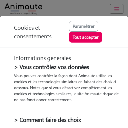
GARDE ANIMAUX à Marvejols : Garde chien et chat en famille
Paramétrer
Cookies et
ou à domicile, visites et promenades
consentements
Tout accepter
Trouvez une garde animaux à
Marvejols
Informations générales
Parmi nos 4 pet-sitters à Marvejols
> Vous contrôlez vos données
Vous pouvez contrôler la façon dont Animaute utilise les
cookies et les technologies similaires en faisant des choix ci-
dessous. Notez que si vous désactivez complètement les
cookies et technologies similaires, le site Animaute risque de
Garde
Garde
Promenades
Promenades
ne pas fonctionner correctement.
chez le Pet Sitter
chez le Pet Sitter
Visites
Visites
> Comment faire des choix