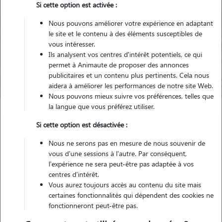
Si cette option est activée :
Nous pouvons améliorer votre expérience en adaptant
le site et le contenu à des éléments susceptibles de
Pour quel animal ?
vous intéresser.
Ils analysent vos centres d'intérêt potentiels, ce qui
permet à Animaute de proposer des annonces
Trouver mon Pet Sitter
publicitaires et un contenu plus pertinents. Cela nous
aidera à améliorer les performances de notre site Web.
Nous pouvons mieux suivre vos préférences, telles que
la langue que vous préférez utiliser.
Garde animaux
France
Occitanie
Lozère
Marvejols
Si cette option est désactivée :
Nous ne serons pas en mesure de nous souvenir de
vous d'une sessions à l'autre. Par conséquent,
l'expérience ne sera peut-être pas adaptée à vos
Nos promeneurs et familles d'accueil
centres d'intérêt.
à Marvejols (48100)
Vous aurez toujours accès au contenu du site mais
certaines fonctionnalités qui dépendent des cookies ne
fonctionneront peut-être pas.