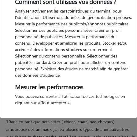
Comment sont utilisées vos données ?
Analyser activement les caractéristiques du terminal pour
l'identification. Utiliser des données de géolocalisation précises.
Mesurer la performance des publicités/annonces publicitaires.
Sélectionner des publicités personnalisées. Créer un profil
personnalisé de publicités. Mesurer la performance du
contenu. Développer et améliorer les produits. Stocker et/ou
Motivation
accéder à des informations stockées sur un terminal.
Sélectionner du contenu personnalisé. Sélectionner des
publicités standard. Créer un profil pour afficher un contenu
amoureuse des animaux. j'ai eu plusieurs types de animaux autres
personnalisé. Exploiter des études de marché afin de générer
que chiens et chats ( gecko, caméléon, cheval, lapin, cochon dinde). je
des données d'audience.
possède une grande expérience. j'ai eu par le passé un poste d
Mesurer les performances
auxiliaire vétérinaire
Vous pouvez consentir à l'utilisation de ces technologies en
cliquant sur « Tout accepter »
Expérience
10ans en tant que pets sitter ( chiens, chats, nac, chevaux).
amoureuse des animaux. j'ai eu plusieurs types de animaux autres
que chiens et chats ( gecko, caméléon, cheval, lapin, cochon dinde). je