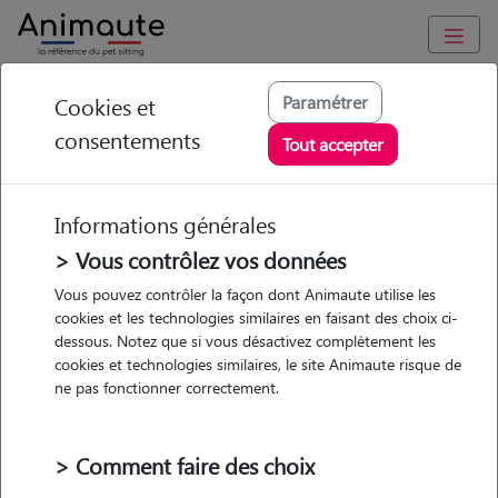
Animaute
/
Occitanie
/
Lozère
/
Marvejols
Paramétrer
Cookies et
consentements
Aurore - Petsitter à
Tout accepter
Recoules-de-Fumas
Informations générales
> Vous contrôlez vos données
Vous pouvez contrôler la façon dont Animaute utilise les
5
/5
(
1 avis
)
cookies et les technologies similaires en faisant des choix ci-
dessous. Notez que si vous désactivez complètement les
• 31 ans
cookies et technologies similaires, le site Animaute risque de
Garde
ne pas fonctionner correctement.
chez le Pet Sitter
> Comment faire des choix