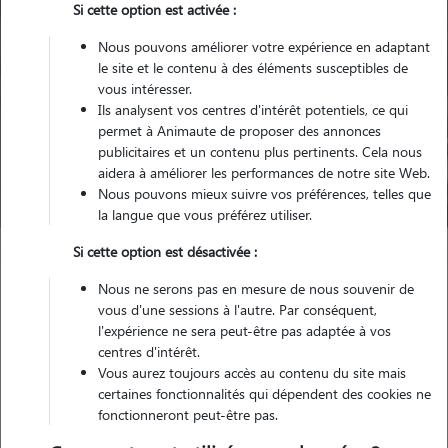
Si cette option est activée :
Nous pouvons améliorer votre expérience en adaptant
le site et le contenu à des éléments susceptibles de
vous intéresser.
Ils analysent vos centres d'intérêt potentiels, ce qui
Pour quel animal ?
permet à Animaute de proposer des annonces
publicitaires et un contenu plus pertinents. Cela nous
aidera à améliorer les performances de notre site Web.
Trouver mon Pet Sitter
Nous pouvons mieux suivre vos préférences, telles que
la langue que vous préférez utiliser.
Si cette option est désactivée :
Garde animaux
France
Pays-de-la-Loire
Maine-et-Loire
Nous ne serons pas en mesure de nous souvenir de
Montreuil-Juigné
vous d'une sessions à l'autre. Par conséquent,
l'expérience ne sera peut-être pas adaptée à vos
centres d'intérêt.
Vous aurez toujours accès au contenu du site mais
Nos promeneurs et familles d'accueil
certaines fonctionnalités qui dépendent des cookies ne
fonctionneront peut-être pas.
à Montreuil-Juigné (49460)