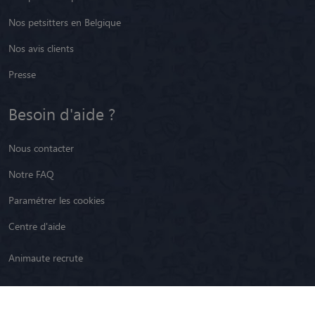
Nos petsitters en Belgique
Nos avis clients
Presse
Besoin d'aide ?
Nous contacter
Notre FAQ
Paramétrer les cookies
Centre d'aide
Animaute recrute
Restez informé !