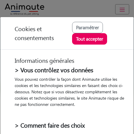
GARDE ANIMAUX à Montreuil-Juigné : Garde chien et chat en
Paramétrer
Cookies et
famille ou à domicile, visites et promenades
consentements
Tout accepter
Trouvez une garde animaux à
Montreuil-Juigné
Informations générales
Parmi nos 13 pet-sitters à
> Vous contrôlez vos données
Montreuil-Juigné
Vous pouvez contrôler la façon dont Animaute utilise les
cookies et les technologies similaires en faisant des choix ci-
dessous. Notez que si vous désactivez complètement les
cookies et technologies similaires, le site Animaute risque de
ne pas fonctionner correctement.
Garde
Garde
Promenades
Promenades
chez le Pet Sitter
chez le Pet Sitter
Visites
Visites
> Comment faire des choix