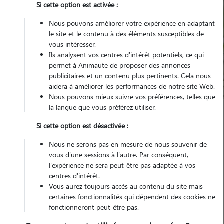
Si cette option est activée :
Nous pouvons améliorer votre expérience en adaptant
le site et le contenu à des éléments susceptibles de
Pour quel animal ?
vous intéresser.
Ils analysent vos centres d'intérêt potentiels, ce qui
permet à Animaute de proposer des annonces
Trouver mon Pet Sitter
publicitaires et un contenu plus pertinents. Cela nous
aidera à améliorer les performances de notre site Web.
Nous pouvons mieux suivre vos préférences, telles que
la langue que vous préférez utiliser.
Garde animaux
France
Bourgogne-Franche-Comte
Si cette option est désactivée :
Doubs
Mouthe
Nous ne serons pas en mesure de nous souvenir de
vous d'une sessions à l'autre. Par conséquent,
l'expérience ne sera peut-être pas adaptée à vos
centres d'intérêt.
Nos promeneurs et familles d'accueil
Vous aurez toujours accès au contenu du site mais
à Mouthe (25240)
certaines fonctionnalités qui dépendent des cookies ne
fonctionneront peut-être pas.