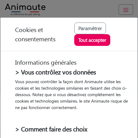
GARDE ANIMAUX à Mouthe : Garde chien et chat en famille ou
Paramétrer
Cookies et
à domicile, visites et promenades
consentements
Tout accepter
Trouvez une garde animaux à
Mouthe
Informations générales
Parmi nos 2 pet-sitters à Mouthe
> Vous contrôlez vos données
Vous pouvez contrôler la façon dont Animaute utilise les
cookies et les technologies similaires en faisant des choix ci-
dessous. Notez que si vous désactivez complètement les
cookies et technologies similaires, le site Animaute risque de
Garde
Garde
Promenades
Promenades
ne pas fonctionner correctement.
chez le Pet Sitter
chez le Pet Sitter
Visites
Visites
> Comment faire des choix