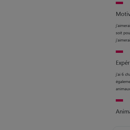
Motiv
j'aimera
soit pou
j'aimer
Expér
j'ai 6 c
égalemen
animaux.
Anim