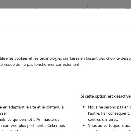
Comment ça marche ?
Recherche
te
/
Bourgogne-Franche-Comte
/
Doubs
/
Mouthe
ise les cookies et les technologies similaires en faisant des choix ci-des
anon
ute risque de ne pas fonctionner correctement.
sitter à Villedieu les Mouthe 25240
 ans
Si cette option est désactivé
 en adaptant le site et le contenu à
Nous ne serons pas en 
sser.
l'autre. Par conséquent,
tiels, ce qui permet à Animaute de
centres d'intérêt.
n contenu plus pertinents. Cela nous
Vous aurez toujours accè