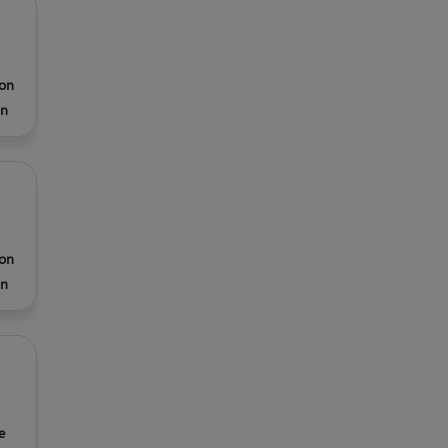
on
n
on
n
e