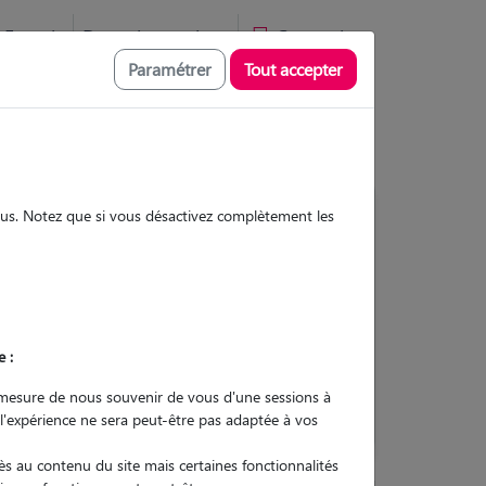
Favoris
Devenir pet sitter
Connexion
Paramétrer
Tout accepter
sous. Notez que si vous désactivez complètement les
Contacter
e :
L'envoi d'une demande est sans
engagement
mesure de nous souvenir de vous d'une sessions à
 l'expérience ne sera peut-être pas adaptée à vos
s au contenu du site mais certaines fonctionnalités