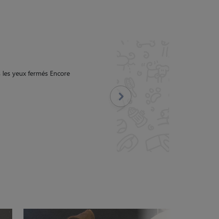
ct à la restitution des
es photos/vidéos à chacun
ésiter à nos prochaines
Suivant