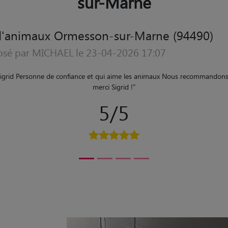
sur-Marne
d'animaux Ormesson-sur-Marne (94490)
osé par catherine le 30-08-2025 11:13
 3 matous à Florence durant nos 3 semaines de vacances. Du premier conta
n déroulé. Elle a parfaitement pris soin de nos loulous et nous a envoyé d
recommandons chaleureusement ses services et ferons appel à elle sans h
vacances. Catherine et José C.
"
5/5