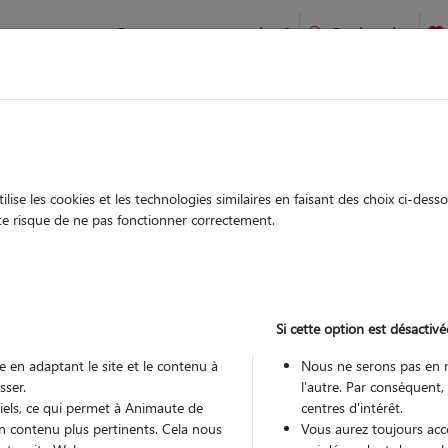
Comment ça marche ?
Recherche
son-sur-Marne : Garde chien et chat en famille ou à domicile,
 animaux à
rne
ise les cookies et les technologies similaires en faisant des choix ci-des
Garde
Garde
ute risque de ne pas fonctionner correctement.
chez le Pet Sitter
chez le Pet Sitter
s à
Si cette option est désactivé
 en adaptant le site et le contenu à
Nous ne serons pas en 
sser.
l'autre. Par conséquent,
Pou
tiels, ce qui permet à Animaute de
centres d'intérêt.
n contenu plus pertinents. Cela nous
Vous aurez toujours accè