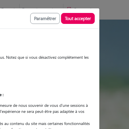
Favoris
Devenir pet sitter
Connexion
Paramétrer
Tout accepter
 visites et promenades
sous. Notez que si vous désactivez complètement les
Promenades
Promenades
Visites
Visites
e :
mesure de nous souvenir de vous d'une sessions à
 l'expérience ne sera peut-être pas adaptée à vos
r quel animal ?
s au contenu du site mais certaines fonctionnalités