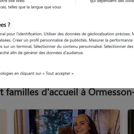
otre site Web.
qui dépendent des cooki
Trouv
es, telles que la langue que vous
es ?
Trouvez votre pet sitter
nal pour l'identification. Utiliser des données de géolocalisation précises
nalisées. Créer un profil personnalisé de publicités. Mesurer la performanc
 sur un terminal. Sélectionner du contenu personnalisé. Sélectionner des p
arché afin de générer des données d'audience.
e-Marne
Ormesson-sur-Marne
nologies en cliquant sur « Tout accepter »
 familles d'accueil à Ormesson