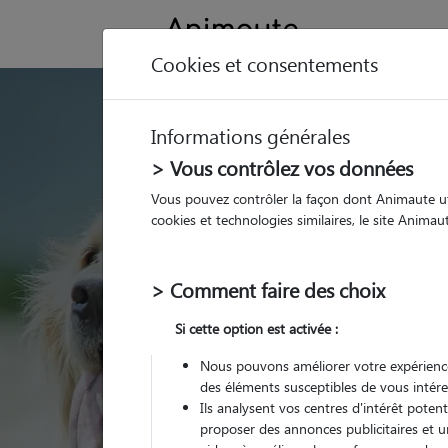
Cookies et consentements
GARDE ANIMAUX à Ormes
Informations générales
Trouvez une garde
> Vous contrôlez vos données
Ormesson-sur-Ma
Vous pouvez contrôler la façon dont Animaute util
cookies et technologies similaires, le site Anima
Parmi nos 15 pet-sitter
Ormesson-sur-Marne
> Comment faire des choix
Si cette option est activée :
Nous pouvons améliorer votre expérience
des éléments susceptibles de vous intére
Ils analysent vos centres d'intérêt poten
proposer des annonces publicitaires et u