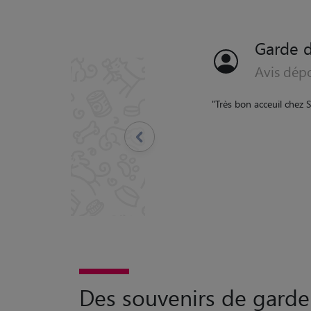
Garde 
Avis dép
"
Nous avons confié nos
clés tout s'est très bie
de ses passages. Nous 
Précédent