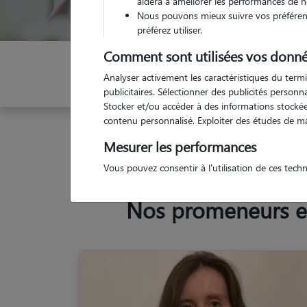
aidera à améliorer les performances de n
Nous pouvons mieux suivre vos préférenc
préférez utiliser.
Comment sont utilisées vos donné
Indiquez vos dates
Analyser activement les caractéristiques du termi
publicitaires. Sélectionner des publicités person
Stocker et/ou accéder à des informations stockées
contenu personnalisé. Exploiter des études de m
Garde animaux
France
Ile-de-France
Val-d
Mesurer les performances
Vous pouvez consentir à l'utilisation de ces tech
Nos promeneurs et