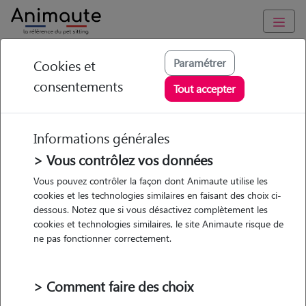
Animaute
/
Ile-de-France
/
Val-de-Marne
/
Ormesson-sur-Marne
Paramétrer
Cookies et
consentements
Marie - Petsitter à
Tout accepter
ORMESSON SUR
MARNE
Informations générales
> Vous contrôlez vos données
Vous pouvez contrôler la façon dont Animaute utilise les
cookies et les technologies similaires en faisant des choix ci-
• 24 ans
dessous. Notez que si vous désactivez complètement les
cookies et technologies similaires, le site Animaute risque de
ne pas fonctionner correctement.
> Comment faire des choix
2 animaux
Appartement