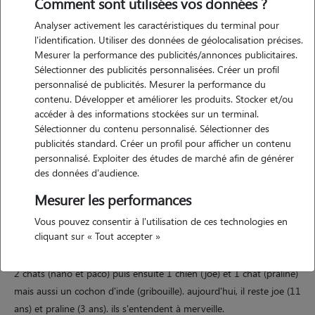
Comment sont utilisées vos données ?
Analyser activement les caractéristiques du terminal pour
l'identification. Utiliser des données de géolocalisation précises.
Motivation
Mesurer la performance des publicités/annonces publicitaires.
Sélectionner des publicités personnalisées. Créer un profil
personnalisé de publicités. Mesurer la performance du
je suis actuellement en recherche active d'emploi dans le domaine de
contenu. Développer et améliorer les produits. Stocker et/ou
l'événementiel. j'ai toujours adoré les animaux, prendre soin d'eux.
accéder à des informations stockées sur un terminal.
lorsque j'aurais une situation plus stable, j'espère avoir mon propre
Sélectionner du contenu personnalisé. Sélectionner des
animal de compagnie (chien ou chat). en attendant, je souhaite
publicités standard. Créer un profil pour afficher un contenu
mettre mon énergie auprès des animaux lors des gardes et des
personnalisé. Exploiter des études de marché afin de générer
promenades. je m'adapte évidemment aux règles de la maison.
des données d'audience.
Mesurer les performances
Vous pouvez consentir à l'utilisation de ces technologies en
Expérience
cliquant sur « Tout accepter »
dans ma famille, nous avons toujours eu des animaux. j'ai grandi avec
2 chats (nano et paco) puis ensuite 1 chien (joe) et 1 chat (praline)
mais aussi un cochon d'inde (gribouille). aujourd'hui, il reste joe (11
ans) et praline (3 ans). ils s'entendent à merveille.