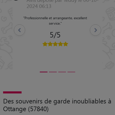
2022 05:03
"
Merci à Marine d avoir pris soin de notre
chaton, à notre retour tout était propre
malgré les petites bêtises de Bo et elle avait
Précédent
Suivant
l air déjà attaché à elle. Je vous la
recommande vivement
"
5/5
Des souvenirs de garde inoubliables à
Ottange (57840)