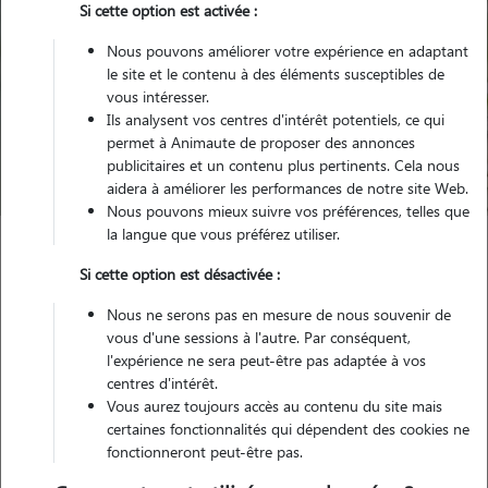
Si cette option est activée :
Nous pouvons améliorer votre expérience en adaptant
le site et le contenu à des éléments susceptibles de
Pour quel animal ?
vous intéresser.
Ils analysent vos centres d'intérêt potentiels, ce qui
permet à Animaute de proposer des annonces
Trouver mon Pet Sitter
publicitaires et un contenu plus pertinents. Cela nous
aidera à améliorer les performances de notre site Web.
Nous pouvons mieux suivre vos préférences, telles que
la langue que vous préférez utiliser.
Garde animaux
France
Grand-Est
Moselle
Ottange
Si cette option est désactivée :
Nous ne serons pas en mesure de nous souvenir de
vous d'une sessions à l'autre. Par conséquent,
l'expérience ne sera peut-être pas adaptée à vos
Nos promeneurs et familles d'accueil
centres d'intérêt.
à Ottange (57840)
Vous aurez toujours accès au contenu du site mais
certaines fonctionnalités qui dépendent des cookies ne
fonctionneront peut-être pas.