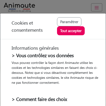
GARDE ANIMAUX à Ottange : Garde chien et chat en famille
Paramétrer
Cookies et
ou à domicile, visites et promenades
consentements
Tout accepter
Trouvez une garde animaux à
Ottange
Informations générales
Parmi nos 1 pet-sitters à Ottange
> Vous contrôlez vos données
Vous pouvez contrôler la façon dont Animaute utilise les
cookies et les technologies similaires en faisant des choix ci-
dessous. Notez que si vous désactivez complètement les
cookies et technologies similaires, le site Animaute risque de
Garde
Garde
Promenades
Promenades
ne pas fonctionner correctement.
chez le Pet Sitter
chez le Pet Sitter
Visites
Visites
> Comment faire des choix