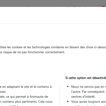
Comment ça marche ?
Recherche
à Plessé : Garde chien et chat en famille ou à domicile, visite
 animaux à
ise les cookies et les technologies similaires en faisant des choix ci-des
Garde
Garde
ute risque de ne pas fonctionner correctement.
chez le Pet Sitter
chez le Pet Sitter
 à Plessé
Si cette option est désactivé
 en adaptant le site et le contenu à
Nous ne serons pas en 
sser.
l'autre. Par conséquent,
Pou
tiels, ce qui permet à Animaute de
centres d'intérêt.
n contenu plus pertinents. Cela nous
Vous aurez toujours accè