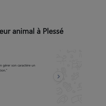
leur animal à Plessé
e en toute confiance.
"
Suivant