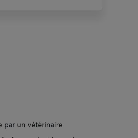
e par un vétérinaire
rinaire
pendant la garde