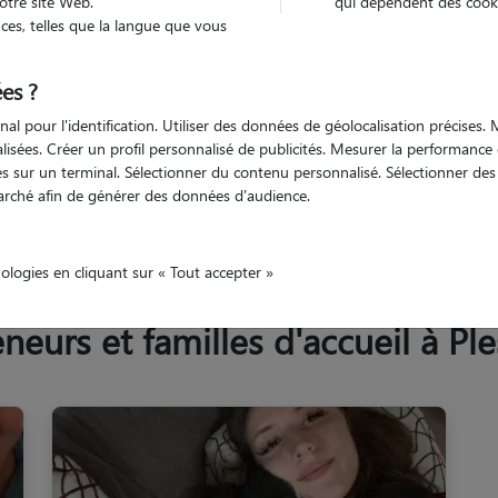
otre site Web.
qui dépendent des cooki
Trouv
es, telles que la langue que vous
es ?
Trouvez votre pet sitter
nal pour l'identification. Utiliser des données de géolocalisation précises
nalisées. Créer un profil personnalisé de publicités. Mesurer la performanc
 sur un terminal. Sélectionner du contenu personnalisé. Sélectionner des p
arché afin de générer des données d'audience.
re-Atlantique
Plessé
nologies en cliquant sur « Tout accepter »
eurs et familles d'accueil à Ple