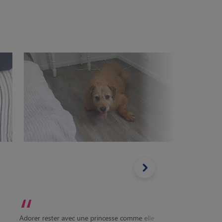
“
“
Kenzo e
Adorer rester avec une princesse comme elle
occuper