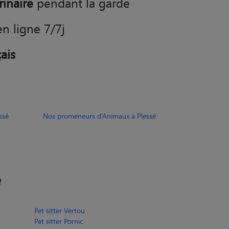
en ligne 7/7j
ais
ssé
Nos promeneurs d’Animaux à Plessé
é
Pet sitter Vertou
Pet sitter Pornic
Pet sitter Pontchâteau