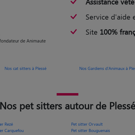
Service d'aide 
Site
100% franç
n
o-fondateur de Animaute
Nos cat sitters à Plessé
Nos Gardiens d'Animaux à Ple
Nos pet sitters autour de Pless
ter Rezé
Pet sitter Orvault
ter Carquefou
Pet sitter Bouguenais
ter Châteaubriant
Pet sitter Pornichet