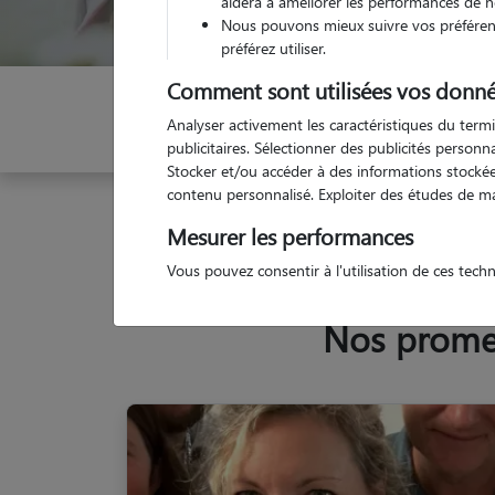
aidera à améliorer les performances de n
Nous pouvons mieux suivre vos préférenc
préférez utiliser.
Comment sont utilisées vos donné
Indiquez vos dates
Analyser activement les caractéristiques du termi
publicitaires. Sélectionner des publicités person
Stocker et/ou accéder à des informations stockées
contenu personnalisé. Exploiter des études de m
Garde animaux
France
Pays-de-la-Loire
Loi
Mesurer les performances
Vous pouvez consentir à l'utilisation de ces tech
Nos promen