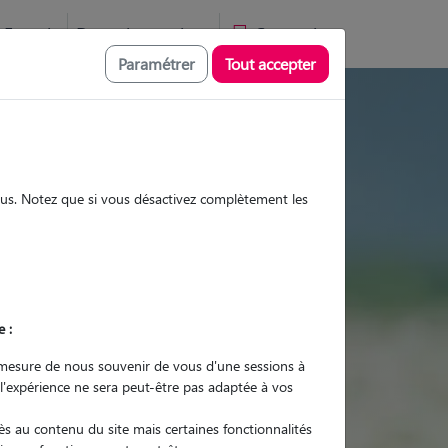
Favoris
Devenir pet sitter
Connexion
Paramétrer
Tout accepter
s et promenades
sous. Notez que si vous désactivez complètement les
Promenades
Promenades
Visites
Visites
e :
mesure de nous souvenir de vous d'une sessions à
 l'expérience ne sera peut-être pas adaptée à vos
r quel animal ?
s au contenu du site mais certaines fonctionnalités