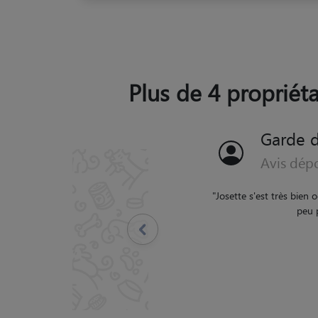
Plus de 4 propriéta
Garde d
Avis dép
"
Aude est soucieuse d
Précédent