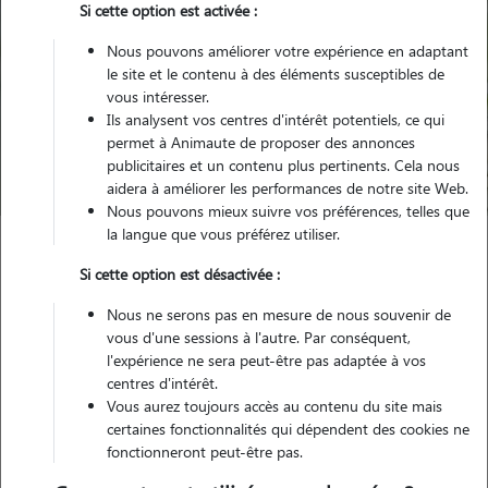
Si cette option est activée :
Nous pouvons améliorer votre expérience en adaptant
le site et le contenu à des éléments susceptibles de
Pour quel animal ?
vous intéresser.
Ils analysent vos centres d'intérêt potentiels, ce qui
permet à Animaute de proposer des annonces
Trouver mon Pet Sitter
publicitaires et un contenu plus pertinents. Cela nous
aidera à améliorer les performances de notre site Web.
Nous pouvons mieux suivre vos préférences, telles que
la langue que vous préférez utiliser.
Garde animaux
France
Grand-Est
Haute-Marne
Si cette option est désactivée :
Poissons
Nous ne serons pas en mesure de nous souvenir de
vous d'une sessions à l'autre. Par conséquent,
l'expérience ne sera peut-être pas adaptée à vos
centres d'intérêt.
Nos promeneurs et familles d'accueil
Vous aurez toujours accès au contenu du site mais
à Poissons (52230)
certaines fonctionnalités qui dépendent des cookies ne
fonctionneront peut-être pas.