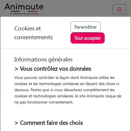
GARDE ANIMAUX à Poissons : Garde chien et chat en famille
Paramétrer
Cookies et
ou à domicile, visites et promenades
consentements
Tout accepter
Trouvez une garde animaux à
Poissons
Informations générales
Parmi nos 1 pet-sitters à Poissons
> Vous contrôlez vos données
Vous pouvez contrôler la façon dont Animaute utilise les
cookies et les technologies similaires en faisant des choix ci-
dessous. Notez que si vous désactivez complètement les
cookies et technologies similaires, le site Animaute risque de
Garde
Garde
Promenades
Promenades
ne pas fonctionner correctement.
chez le Pet Sitter
chez le Pet Sitter
Visites
Visites
> Comment faire des choix