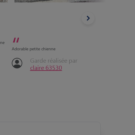
“
Petite 
“
mais c'
ine
l'heure
Adorable petite chienne
plaisir 
Garde réalisée par
claire 63530