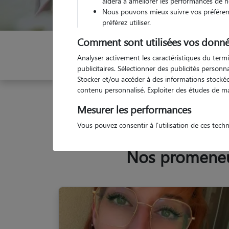
aidera à améliorer les performances de n
Nous pouvons mieux suivre vos préférenc
préférez utiliser.
Comment sont utilisées vos donné
Indiquez vos dates
Analyser activement les caractéristiques du termi
publicitaires. Sélectionner des publicités person
Stocker et/ou accéder à des informations stockées
contenu personnalisé. Exploiter des études de m
Garde animaux
France
Auvergne-Rhône-Alpes
Mesurer les performances
Vous pouvez consentir à l'utilisation de ces tech
Nos promeneur