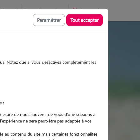
Favoris
Devenir pet sitter
Connexion
Paramétrer
Tout accepter
ites et promenades
sous. Notez que si vous désactivez complètement les
Promenades
Promenades
Visites
Visites
e :
mesure de nous souvenir de vous d'une sessions à
 l'expérience ne sera peut-être pas adaptée à vos
r quel animal ?
s au contenu du site mais certaines fonctionnalités