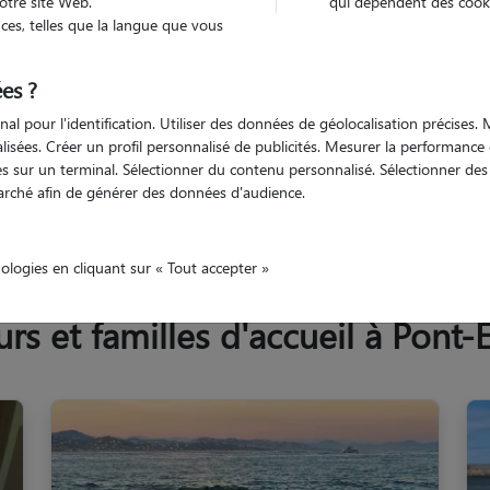
otre site Web.
qui dépendent des cooki
Trouv
es, telles que la langue que vous
es ?
Trouvez votre pet sitter
nal pour l'identification. Utiliser des données de géolocalisation précises
nalisées. Créer un profil personnalisé de publicités. Mesurer la performanc
 sur un terminal. Sélectionner du contenu personnalisé. Sélectionner des p
arché afin de générer des données d'audience.
Isère
Pont-Évêque
nologies en cliquant sur « Tout accepter »
s et familles d'accueil à Pont-