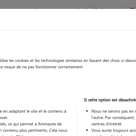
Comment ça marche ?
Recherche
ont-Évêque : Garde chien et chat en famille ou à domicile, vis
 animaux à
ise les cookies et les technologies similaires en faisant des choix ci-des
Garde
Garde
ute risque de ne pas fonctionner correctement.
chez le Pet Sitter
chez le Pet Sitter
 à Pont-
Si cette option est désactivé
 en adaptant le site et le contenu à
Nous ne serons pas en 
sser.
l'autre. Par conséquent,
Pou
tiels, ce qui permet à Animaute de
centres d'intérêt.
n contenu plus pertinents. Cela nous
Vous aurez toujours accè