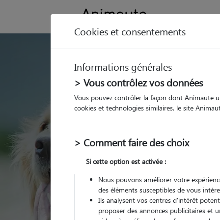
Cookies et consentements
GARDE ANIMAUX à P
Informations générales
Trouvez une garde
> Vous contrôlez vos données
Pont-Évêque
Vous pouvez contrôler la façon dont Animaute util
cookies et technologies similaires, le site Anima
Parmi nos 9 pet-sitters
Évêque
> Comment faire des choix
Si cette option est activée :
Nous pouvons améliorer votre expérience
des éléments susceptibles de vous intére
Ils analysent vos centres d'intérêt poten
proposer des annonces publicitaires et u