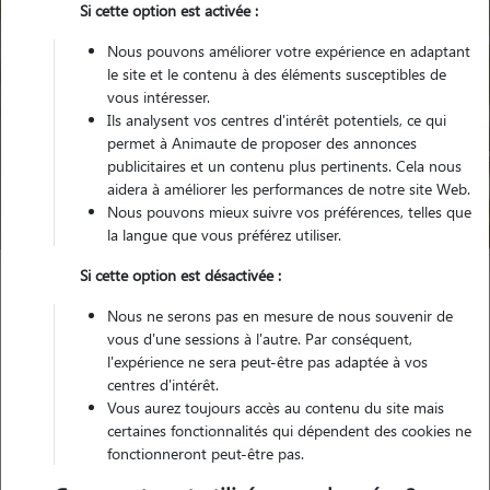
Si cette option est activée :
Nous pouvons améliorer votre expérience en adaptant
le site et le contenu à des éléments susceptibles de
vous intéresser.
Ils analysent vos centres d'intérêt potentiels, ce qui
Pour quel animal ?
permet à Animaute de proposer des annonces
publicitaires et un contenu plus pertinents. Cela nous
aidera à améliorer les performances de notre site Web.
Trouver mon Pet Sitter
Nous pouvons mieux suivre vos préférences, telles que
la langue que vous préférez utiliser.
Si cette option est désactivée :
Garde animaux
France
Auvergne-Rhône-Alpes
Isère
Nous ne serons pas en mesure de nous souvenir de
Reventin-Vaugris
vous d'une sessions à l'autre. Par conséquent,
l'expérience ne sera peut-être pas adaptée à vos
centres d'intérêt.
Vous aurez toujours accès au contenu du site mais
Nos promeneurs et familles d'accueil
certaines fonctionnalités qui dépendent des cookies ne
fonctionneront peut-être pas.
à Reventin-Vaugris (38121)