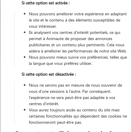
Si cette option est activée :
Nous pouvons améliorer votre expérience en adaptant
le site et le contenu à des éléments susceptibles de
Pour quel animal ?
vous intéresser.
Ils analysent vos centres d'intérêt potentiels, ce qui
permet à Animaute de proposer des annonces
Trouver mon Pet Sitter
publicitaires et un contenu plus pertinents. Cela nous
aidera à améliorer les performances de notre site Web.
Nous pouvons mieux suivre vos préférences, telles que
la langue que vous préférez utiliser.
Garde animaux
France
Auvergne-Rhône-Alpes
Isère
Si cette option est désactivée :
Roybon
Nous ne serons pas en mesure de nous souvenir de
vous d'une sessions à l'autre. Par conséquent,
l'expérience ne sera peut-être pas adaptée à vos
centres d'intérêt.
Vous aurez toujours accès au contenu du site mais
Plus de 1 propriétaires satisfaits pour
certaines fonctionnalités qui dépendent des cookies ne
la garde de leur animal à Roybon
fonctionneront peut-être pas.