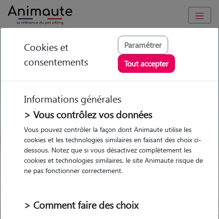
GARDE ANIMAUX à Roybon : Garde chien et chat en famille ou
Paramétrer
Cookies et
à domicile, visites et promenades
consentements
Tout accepter
Trouvez une garde animaux à
Roybon
Informations générales
Parmi nos pet-sitters à Roybon
> Vous contrôlez vos données
Vous pouvez contrôler la façon dont Animaute utilise les
cookies et les technologies similaires en faisant des choix ci-
dessous. Notez que si vous désactivez complètement les
cookies et technologies similaires, le site Animaute risque de
Garde
Garde
Promenades
Promenades
ne pas fonctionner correctement.
chez le Pet Sitter
chez le Pet Sitter
Visites
Visites
> Comment faire des choix