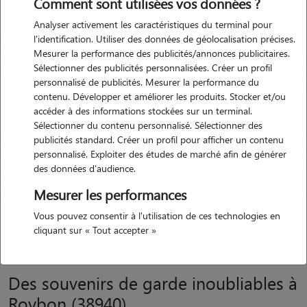
Comment sont utilisées vos données ?
Garde d'animaux Roybon
Analyser activement les caractéristiques du terminal pour
(38940)
l'identification. Utiliser des données de géolocalisation précises.
Avis déposé par Caroline le 09-
Mesurer la performance des publicités/annonces publicitaires.
Sélectionner des publicités personnalisées. Créer un profil
08-2021 12:02
personnalisé de publicités. Mesurer la performance du
contenu. Développer et améliorer les produits. Stocker et/ou
"
Accueil et lieu super. Je recommande
accéder à des informations stockées sur un terminal.
Précédent
Suivant
vivement Mégane.
"
Sélectionner du contenu personnalisé. Sélectionner des
publicités standard. Créer un profil pour afficher un contenu
5/5
personnalisé. Exploiter des études de marché afin de générer
des données d'audience.
Mesurer les performances
Vous pouvez consentir à l'utilisation de ces technologies en
cliquant sur « Tout accepter »
Des souvenirs de garde inoubliables à
Roybon (38940)