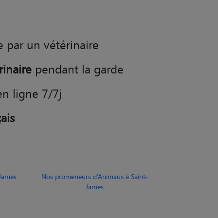
e par un vétérinaire
rinaire
pendant la garde
en ligne 7/7j
ais
-James
Nos promeneurs d’Animaux à Saint-
James