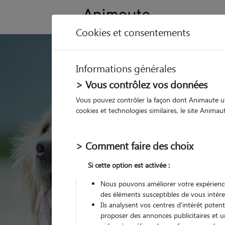
Cookies et consentements
GARDE ANIMAUX à S
Informations générales
Trouvez une garde
> Vous contrôlez vos données
Saint-James
Vous pouvez contrôler la façon dont Animaute util
cookies et technologies similaires, le site Anima
Parmi nos 4 pet-sitters 
James
> Comment faire des choix
Si cette option est activée :
Nous pouvons améliorer votre expérience
des éléments susceptibles de vous intére
Ils analysent vos centres d'intérêt poten
proposer des annonces publicitaires et u