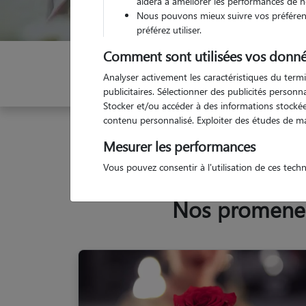
aidera à améliorer les performances de n
Nous pouvons mieux suivre vos préférenc
préférez utiliser.
Comment sont utilisées vos donné
Indiquez vos dates
Analyser activement les caractéristiques du termi
publicitaires. Sélectionner des publicités person
Stocker et/ou accéder à des informations stockées
contenu personnalisé. Exploiter des études de m
Garde animaux
France
Normandie
Manche
Mesurer les performances
Vous pouvez consentir à l'utilisation de ces tech
Nos promeneur