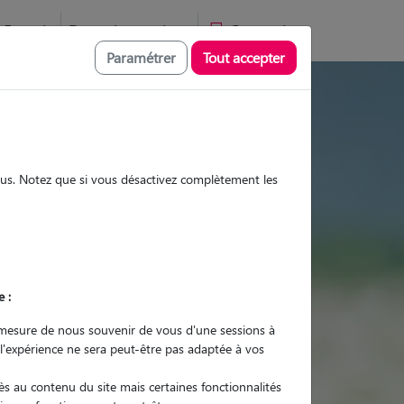
Favoris
Devenir pet sitter
Connexion
Paramétrer
Tout accepter
ites et promenades
sous. Notez que si vous désactivez complètement les
Promenades
Promenades
Visites
Visites
e :
mesure de nous souvenir de vous d'une sessions à
 l'expérience ne sera peut-être pas adaptée à vos
r quel animal ?
s au contenu du site mais certaines fonctionnalités