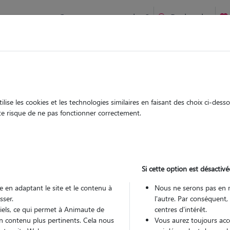
Comment ça marche ?
Recherche
aint-James : Garde chien et chat en famille ou à domicile, vis
 animaux à
ise les cookies et les technologies similaires en faisant des choix ci-des
Garde
Garde
ute risque de ne pas fonctionner correctement.
chez le Pet Sitter
chez le Pet Sitter
à Saint-
Si cette option est désactivé
 en adaptant le site et le contenu à
Nous ne serons pas en 
sser.
l'autre. Par conséquent,
Pou
tiels, ce qui permet à Animaute de
centres d'intérêt.
n contenu plus pertinents. Cela nous
Vous aurez toujours accè