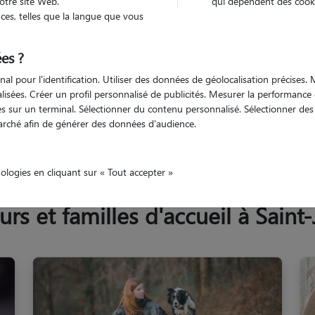
otre site Web.
qui dépendent des cooki
Trouv
es, telles que la langue que vous
es ?
Trouvez votre pet sitter
nal pour l'identification. Utiliser des données de géolocalisation précises
nalisées. Créer un profil personnalisé de publicités. Mesurer la performanc
 sur un terminal. Sélectionner du contenu personnalisé. Sélectionner des p
arché afin de générer des données d'audience.
Saint-James
nologies en cliquant sur « Tout accepter »
s et familles d'accueil à Saint