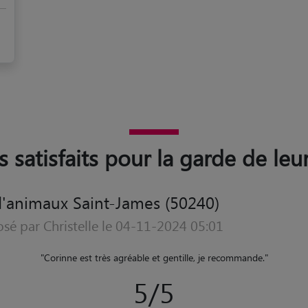
s satisfaits pour la garde de le
'animaux Saint-James (50240)
osé par Aurélie le 16-07-2023 05:17
entil couple tres attentionné envers leur pensionnaire ...je la recommande 
bien apprécié son sejour je pense qu'il sera heureux dy retourner
"
5/5