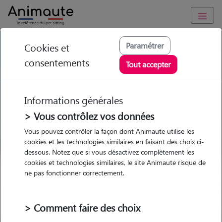
GARDE ANIMAUX à Saint-Martin-d'Uriage : Garde chien et
Paramétrer
Cookies et
chat en famille ou à domicile, visites et promenades
consentements
Tout accepter
Trouvez une garde animaux à
Saint-Martin-d'Uriage
Informations générales
Parmi nos 4 pet-sitters à Saint-
> Vous contrôlez vos données
Martin-d'Uriage
Vous pouvez contrôler la façon dont Animaute utilise les
cookies et les technologies similaires en faisant des choix ci-
dessous. Notez que si vous désactivez complètement les
cookies et technologies similaires, le site Animaute risque de
ne pas fonctionner correctement.
Garde
Garde
Promenades
Promenades
chez le Pet Sitter
chez le Pet Sitter
Visites
Visites
> Comment faire des choix