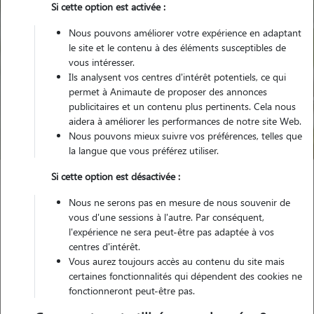
Si cette option est activée :
Nous pouvons améliorer votre expérience en adaptant
le site et le contenu à des éléments susceptibles de
vous intéresser.
Ils analysent vos centres d'intérêt potentiels, ce qui
Pour quel animal ?
permet à Animaute de proposer des annonces
publicitaires et un contenu plus pertinents. Cela nous
aidera à améliorer les performances de notre site Web.
Trouver mon Pet Sitter
Nous pouvons mieux suivre vos préférences, telles que
la langue que vous préférez utiliser.
Si cette option est désactivée :
Garde animaux
France
Auvergne-Rhône-Alpes
Isère
Nous ne serons pas en mesure de nous souvenir de
Saint-Martin-d'Uriage
vous d'une sessions à l'autre. Par conséquent,
l'expérience ne sera peut-être pas adaptée à vos
centres d'intérêt.
Vous aurez toujours accès au contenu du site mais
Nos promeneurs et familles d'accueil
certaines fonctionnalités qui dépendent des cookies ne
fonctionneront peut-être pas.
à Saint-Martin-d'Uriage (38410)