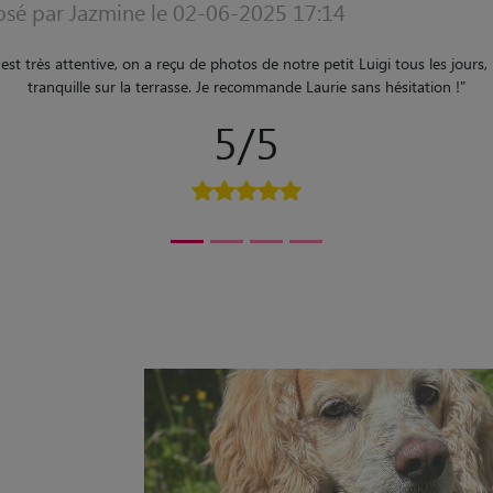
Avis déposé par Louna le 04-04-2022 07:44
"
Estelle est quelqu’un de très sympathique qui est à l’écoute des animaux.
m’a régulièrement donné des nouvelles et envoyé des photos 
5/5