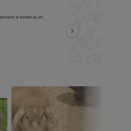
 Elle s’en occupe comme si c’était les siens. Elle
de mes lapins. Je vous la recommande
"
Suivant