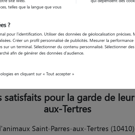
otre site Web.
qui dépendent des cooki
Trouv
es, telles que la langue que vous
es ?
Trouvez votre pet sitter
nal pour l'identification. Utiliser des données de géolocalisation précises
nalisées. Créer un profil personnalisé de publicités. Mesurer la performanc
 sur un terminal. Sélectionner du contenu personnalisé. Sélectionner des p
arché afin de générer des données d'audience.
aint-Parres-aux-Tertres
nologies en cliquant sur « Tout accepter »
 satisfaits pour la garde de leu
aux-Tertres
Garde d'animaux Saint-Parres-aux-T