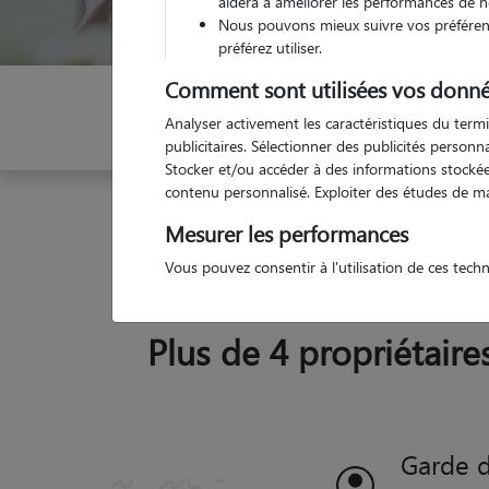
aidera à améliorer les performances de n
Nous pouvons mieux suivre vos préférenc
préférez utiliser.
Comment sont utilisées vos donné
Indiquez vos dates
Analyser activement les caractéristiques du termi
publicitaires. Sélectionner des publicités person
Stocker et/ou accéder à des informations stockées
contenu personnalisé. Exploiter des études de m
Garde animaux
France
Grand-Est
Aube
S
Mesurer les performances
Vous pouvez consentir à l'utilisation de ces tech
Plus de 4 propriétaires
res (10410)