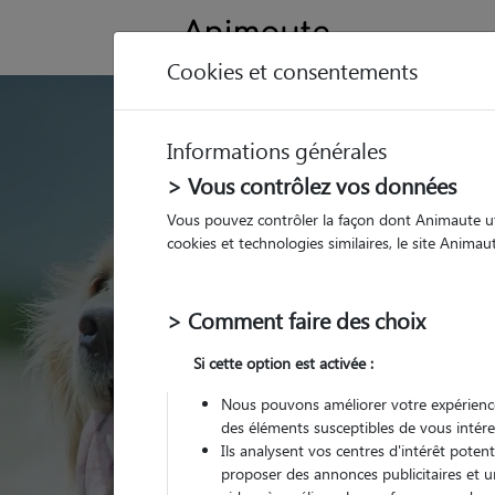
Cookies et consentements
GARDE ANIMAUX à Saint-P
Informations générales
Trouvez une garde
> Vous contrôlez vos données
Saint-Parres-aux-T
Vous pouvez contrôler la façon dont Animaute util
cookies et technologies similaires, le site Anima
Parmi nos pet-sitters à
aux-Tertres
> Comment faire des choix
Si cette option est activée :
Nous pouvons améliorer votre expérience
des éléments susceptibles de vous intére
Ils analysent vos centres d'intérêt poten
proposer des annonces publicitaires et u