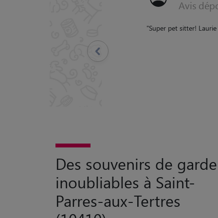
 Luigi tous les jours, pendant la balade ou en
ns hésitation !
"
Précédent
Des souvenirs de garde
inoubliables à Saint-
Parres-aux-Tertres