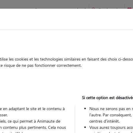
Comment ça marche ?
Recherche
arres-aux-Tertres : Garde chien et chat en famille ou à domicil
 animaux à
ertres
ise les cookies et les technologies similaires en faisant des choix ci-des
Garde
Garde
ute risque de ne pas fonctionner correctement.
chez le Pet Sitter
chez le Pet Sitter
 Saint-Parres-
Si cette option est désactivé
 en adaptant le site et le contenu à
Nous ne serons pas en 
sser.
l'autre. Par conséquent,
Pou
tiels, ce qui permet à Animaute de
centres d'intérêt.
n contenu plus pertinents. Cela nous
Vous aurez toujours accè