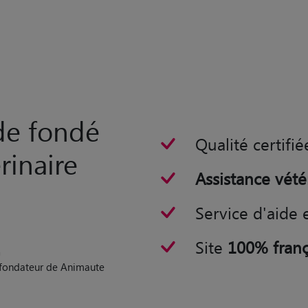
rde fondé
Qualité certifié
rinaire
Assistance vété
Service d'aide 
Site
100% franç
n
o-fondateur de Animaute