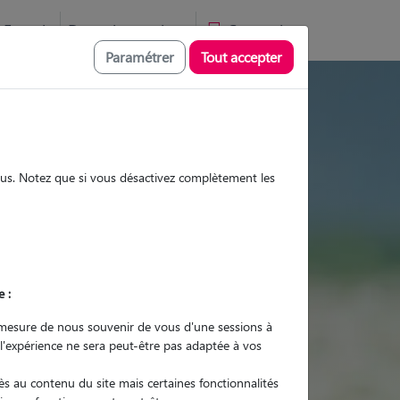
Favoris
Devenir pet sitter
Connexion
Paramétrer
Tout accepter
e, visites et promenades
sous. Notez que si vous désactivez complètement les
Promenades
Promenades
Visites
Visites
e :
mesure de nous souvenir de vous d'une sessions à
 l'expérience ne sera peut-être pas adaptée à vos
r quel animal ?
s au contenu du site mais certaines fonctionnalités