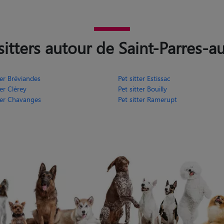
itters autour de Saint-Parres-a
ter Bréviandes
Pet sitter Estissac
ter Clérey
Pet sitter Bouilly
tter Chavanges
Pet sitter Ramerupt