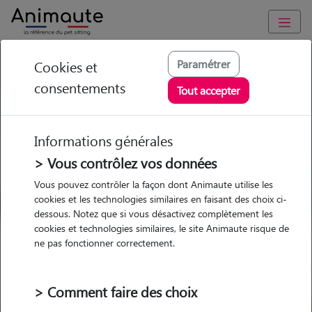
GARDE ANIMAUX à Saint-Quentin-Fallavier : Garde chien et
Paramétrer
Cookies et
chat en famille ou à domicile, visites et promenades
consentements
Tout accepter
Trouvez une garde animaux à
Saint-Quentin-Fallavier
Informations générales
Parmi nos 1 pet-sitters à Saint-
> Vous contrôlez vos données
Quentin-Fallavier
Vous pouvez contrôler la façon dont Animaute utilise les
cookies et les technologies similaires en faisant des choix ci-
dessous. Notez que si vous désactivez complètement les
cookies et technologies similaires, le site Animaute risque de
ne pas fonctionner correctement.
Garde
Garde
Promenades
Promenades
chez le Pet Sitter
chez le Pet Sitter
Visites
Visites
> Comment faire des choix