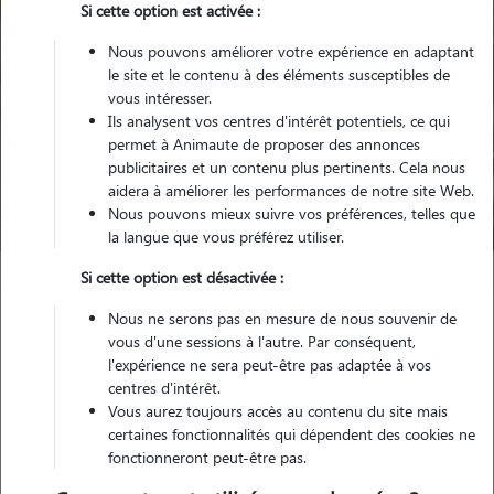
Si cette option est activée :
Nous pouvons améliorer votre expérience en adaptant
le site et le contenu à des éléments susceptibles de
vous intéresser.
Ils analysent vos centres d'intérêt potentiels, ce qui
Pour quel animal ?
permet à Animaute de proposer des annonces
publicitaires et un contenu plus pertinents. Cela nous
aidera à améliorer les performances de notre site Web.
Trouver mon Pet Sitter
Nous pouvons mieux suivre vos préférences, telles que
la langue que vous préférez utiliser.
Si cette option est désactivée :
Garde animaux
France
Auvergne-Rhône-Alpes
Isère
Nous ne serons pas en mesure de nous souvenir de
Saint-Quentin-Fallavier
vous d'une sessions à l'autre. Par conséquent,
l'expérience ne sera peut-être pas adaptée à vos
centres d'intérêt.
Vous aurez toujours accès au contenu du site mais
Nos promeneurs et familles d'accueil
certaines fonctionnalités qui dépendent des cookies ne
fonctionneront peut-être pas.
à Saint-Quentin-Fallavier (38070)