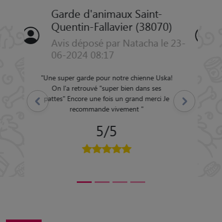
Garde d'animaux Saint-
Quentin-Fallavier (38070)
Avis déposé par Véronique le
14-08-2023 11:46
"
Très bonne communication, bon contact
avec notre chat. Meyllissa a su s'adapter à
nos demandes en terme d'horaire et de
Précédent
Suivant
soins du chat. Nous la recommandons
vivement.
"
5/5