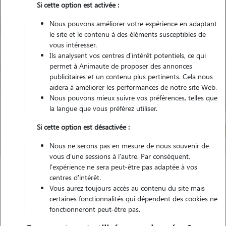
Si cette option est activée :
Garde
Garde
Promenades
Promenades
chez le Pet Sitter
chez le Pet Sitter
Visites
Visites
Nous pouvons améliorer votre expérience en adaptant
le site et le contenu à des éléments susceptibles de
vous intéresser.
Ils analysent vos centres d'intérêt potentiels, ce qui
permet à Animaute de proposer des annonces
publicitaires et un contenu plus pertinents. Cela nous
aidera à améliorer les performances de notre site Web.
Nous pouvons mieux suivre vos préférences, telles que
Pour quel animal ?
la langue que vous préférez utiliser.
Si cette option est désactivée :
Trouver mon Pet Sitter
Nous ne serons pas en mesure de nous souvenir de
vous d'une sessions à l'autre. Par conséquent,
l'expérience ne sera peut-être pas adaptée à vos
centres d'intérêt.
Garde animaux
France
Grand-Est
Marne
Vous aurez toujours accès au contenu du site mais
Saint-Remy-en-Bouzemont-Saint-Genest-et-Isson
certaines fonctionnalités qui dépendent des cookies ne
fonctionneront peut-être pas.