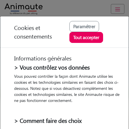
GARDE ANIMAUX à Saint-Remy-en-Bouzemont-Saint-Genest-
Paramétrer
Cookies et
et-Isson : Garde chien et chat en famille ou à domicile, visites
et promenades
consentements
Tout accepter
Trouvez une garde animaux à
Informations générales
Saint-Remy-en-Bouzemont-
> Vous contrôlez vos données
Saint-Genest-et-Isson
Vous pouvez contrôler la façon dont Animaute utilise les
Parmi nos 2 pet-sitters à Saint-
cookies et les technologies similaires en faisant des choix ci-
Remy-en-Bouzemont-Saint-
dessous. Notez que si vous désactivez complètement les
cookies et technologies similaires, le site Animaute risque de
Genest-et-Isson
ne pas fonctionner correctement.
> Comment faire des choix