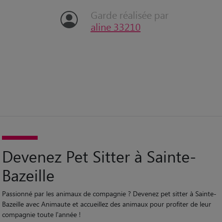
“
Une fifille d'amour, un vrai canapé corso 😊😉
Garde réalisée par
aline 33210
Devenez Pet Sitter à Sainte-
Bazeille
Passionné par les animaux de compagnie ? Devenez pet sitter à Sainte-