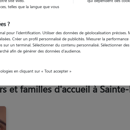
otre site Web.
qui dépendent des cooki
Trouv
es, telles que la langue que vous
es ?
Trouvez votre pet sitter
nal pour l'identification. Utiliser des données de géolocalisation précises
nalisées. Créer un profil personnalisé de publicités. Mesurer la performanc
 sur un terminal. Sélectionner du contenu personnalisé. Sélectionner des p
arché afin de générer des données d'audience.
ot-et-Garonne
Sainte-Bazeille
nologies en cliquant sur « Tout accepter »
et familles d'accueil à Sainte-