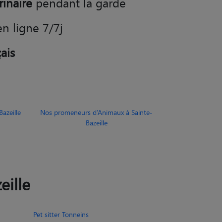
rinaire
pendant la garde
en ligne 7/7j
ais
azeille
Nos promeneurs d’Animaux à Sainte-
Bazeille
eille