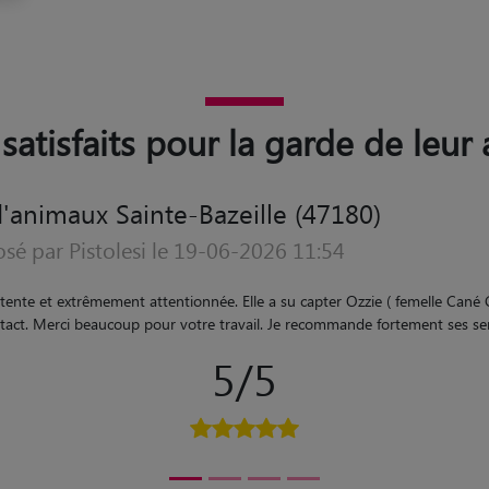
satisfaits pour la garde de leur
'animaux Sainte-Bazeille (47180)
osé par Cecile le 20-02-2026 15:40
ne adorable, à l'écoute et qui prend bien soin des animaux. Nos 2 Loulou
llique. Nous les avons retrouvés en pleine forme et pas stressés du tout. 
 photos à l'appui. On voyait bien que ça s'amusait beaucoup et que ça câli
t vivaient proche elle. On ne peut pas mieux rêver pour une garde. Un gra
5/5