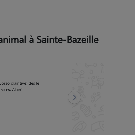
 animal à Sainte-Bazeille
s ( chatons Maine coon)
Viviane nous a donné des
nait. Ils avaient un grand
nd merci Viviane.
"
Suivant