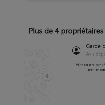
Plus de 4 propriétaires 
Garde d
Avis dép
"
Viviane est une person
ont passé un séjour idy
nouvelles tous les jours,
espace sécurisé e
Précédent