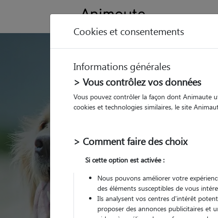
Cookies et consentements
GARDE ANIMAUX à Sa
Informations générales
Trouvez une garde
> Vous contrôlez vos données
Sainte-Bazeille
Vous pouvez contrôler la façon dont Animaute util
cookies et technologies similaires, le site Anima
Parmi nos 1 pet-sitters
Bazeille
> Comment faire des choix
Si cette option est activée :
Nous pouvons améliorer votre expérience
des éléments susceptibles de vous intére
Ils analysent vos centres d'intérêt poten
proposer des annonces publicitaires et u