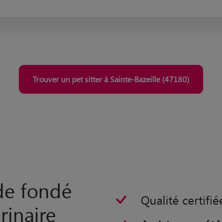
Bazeille avec Animaute et accueillez des animaux pour profiter de leur
compagnie toute l'année !
Trouver un pet sitter à Sainte-Bazeille (47180)
rde fondé
Qualité certifié