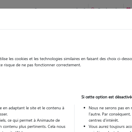
Comment ça marche ?
Recherche
inte-Bazeille : Garde chien et chat en famille ou à domicile, vi
 animaux à
ise les cookies et les technologies similaires en faisant des choix ci-des
Garde
Garde
ute risque de ne pas fonctionner correctement.
chez le Pet Sitter
chez le Pet Sitter
 à Sainte-
Si cette option est désactivé
 en adaptant le site et le contenu à
Nous ne serons pas en 
sser.
l'autre. Par conséquent,
Pou
tiels, ce qui permet à Animaute de
centres d'intérêt.
n contenu plus pertinents. Cela nous
Vous aurez toujours accè