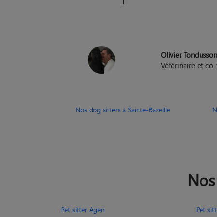
et suivi par un vété
Olivier Tondusso
Vétérinaire et c
Nos dog sitters à Sainte-Bazeille
N
Nos 