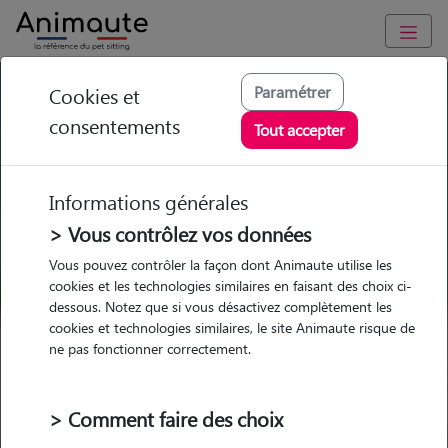
GARDE ANIMAUX à Trémentines : Garde chien et chat en
Paramétrer
Cookies et
famille ou à domicile, visites et promenades
consentements
Tout accepter
Trouvez une garde animaux à
Trémentines
Informations générales
Parmi nos 3 pet-sitters à
> Vous contrôlez vos données
Trémentines
Vous pouvez contrôler la façon dont Animaute utilise les
cookies et les technologies similaires en faisant des choix ci-
dessous. Notez que si vous désactivez complètement les
cookies et technologies similaires, le site Animaute risque de
ne pas fonctionner correctement.
Garde
Garde
Promenades
Promenades
chez le Pet Sitter
chez le Pet Sitter
Visites
Visites
> Comment faire des choix