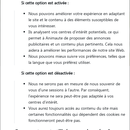
Si cette option est activée :
Nous pouvons améliorer votre expérience en adaptant
le site et le contenu à des éléments susceptibles de
vous intéresser.
Ils analysent vos centres d'intérêt potentiels, ce qui
Pour quel animal ?
permet à Animaute de proposer des annonces
publicitaires et un contenu plus pertinents. Cela nous
aidera à améliorer les performances de notre site Web.
Trouver mon Pet Sitter
Nous pouvons mieux suivre vos préférences, telles que
la langue que vous préférez utiliser.
Si cette option est désactivée :
Garde animaux
France
Pays-de-la-Loire
Maine-et-Loire
Nous ne serons pas en mesure de nous souvenir de
Trémentines
vous d'une sessions à l'autre. Par conséquent,
l'expérience ne sera peut-être pas adaptée à vos
centres d'intérêt.
Vous aurez toujours accès au contenu du site mais
Nos promeneurs et familles d'accueil
certaines fonctionnalités qui dépendent des cookies ne
fonctionneront peut-être pas.
à Trémentines (49340)